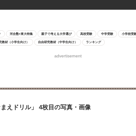
チ
河合塾×東大特集
親子で考える大学選び
高校受験
中学受験
小学校受
究教材（小学生向け）
自由研究教材（中学生向け）
ランキング
advertisement
まえドリル」 4枚目の写真・画像