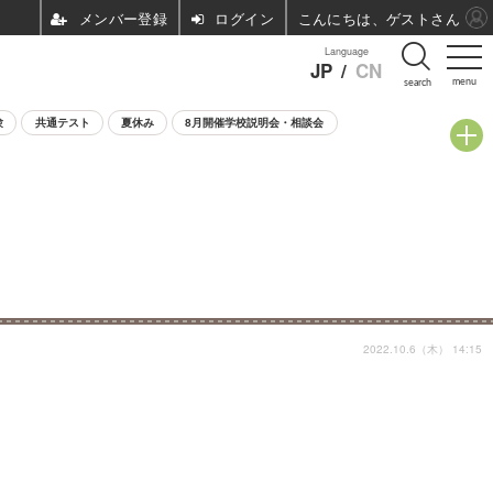
ログイン
こんにちは、ゲストさん
Language
JP
/
CN
menu
search
験
共通テスト
夏休み
8月開催学校説明会・相談会
2022.10.6（木） 14:15