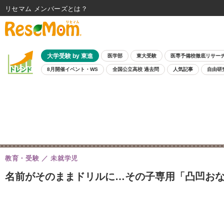
リセマム メンバーズ
大学受験 by 東進
医学部
東大受験
医専予備校徹底リサー
8月開催イベント・WS
全国公立高校 過去問
人気記事
自由研
教育・受験
未就学児
名前がそのままドリルに…その子専用「凸凹おな