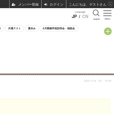
ログイン
こんにちは、ゲストさん
Language
JP
/
CN
menu
search
験
共通テスト
夏休み
8月開催学校説明会・相談会
2022.10.6（木） 16:45