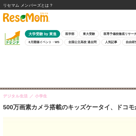
リセマム メンバーズ
大学受験 by 東進
医学部
東大受験
医専予備校徹底リサー
8月開催イベント・WS
全国公立高校 過去問
人気記事
自由研
デジタル生活
小学生
500万画素カメラ搭載のキッズケータイ、ドコモ