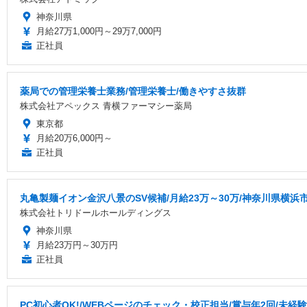
神奈川県
月給27万1,000円～29万7,000円
正社員
薬局での管理栄養士業務/管理栄養士/働きやすさ抜群
株式会社アペックス 青横ファーマシー薬局
東京都
月給20万6,000円～
正社員
丸亀製麺イオン金沢八景のSV候補/月給23万～30万/神奈川県横浜市
株式会社トリドールホールディングス
神奈川県
月給23万円～30万円
正社員
PC初心者OK!/WEBページのチェック・校正担当/賞与年2回/未経