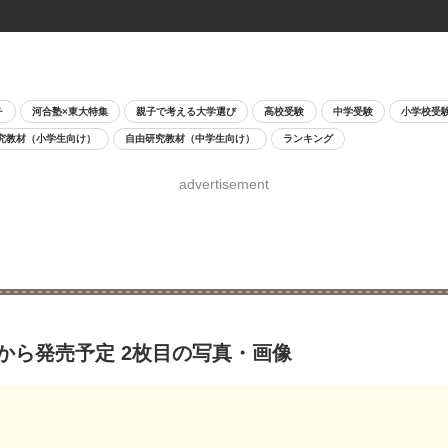
チ
河合塾×東大特集
親子で考える大学選び
高校受験
中学受験
小学校受
究教材（小学生向け）
自由研究教材（中学生向け）
ランキング
advertisement
から発売予定 2枚目の写真・画像