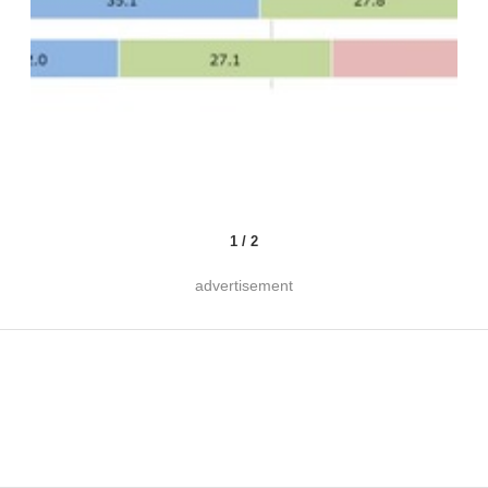
1
/
2
advertisement