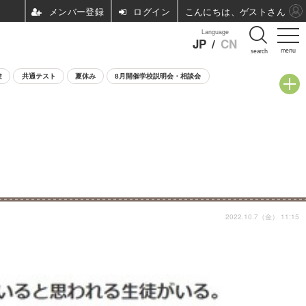
ログイン
こんにちは、ゲストさん
Language
JP
/
CN
menu
search
験
共通テスト
夏休み
8月開催学校説明会・相談会
2022.10.7（金） 11:15