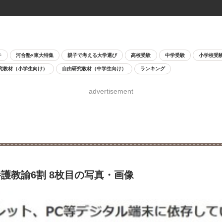
チ
河合塾×東大特集
親子で考える大学選び
高校受験
中学受験
小学校受
究教材（小学生向け）
自由研究教材（中学生向け）
ランキング
advertisement
護教諭6割 8枚目の写真・画像