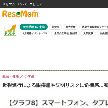
リセマム メンバーズ
大学受験 by 東進
医学部
東大受験
医専予備校徹底リサー
8月開催イベント・WS
全国公立高校 過去問
人気記事
自由研
生活・健康
小学生
近視進行による眼疾患や失明リスクに危機感…養