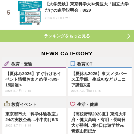
【大学受験】東京科学大や筑波大「国立大学
だけの進学説明会」8/29
2026.8.7 Fri 17:15
ランキングをもっと見る
NEWS CATEGORY
教育・受験
教育ICT
【夏休み2026】すぐ行けるイ
【夏休み2026】東大メタバー
ベント情報おまとめ便＜8/9-
ス工学部、生成AIなどジュニ
15開催＞
ア講座6選
2026.8.7 Fri 19:45
2026.7.30 Thu 11:15
教育イベント
生活・健康
東京都市大「科学体験教室」
【高校野球2026夏】東海大甲
24の実験企画…小中向け9/6
府・健大高崎・有明・長崎日
大が勝利…第4日は遊学館vs
2026.8.7 Fri 18:15
青森山田ほか