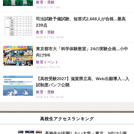
教育・受験
2026.8.7 Fri 1:45
司法試験予備試験、短答式2,668人が合格...最高
239点
教育・受験
2026.8.6 Thu 19:45
東京都市大「科学体験教室」24の実験企画...小中
向け9/6
教育イベント
2026.8.7 Fri 0:15
【高校受験2027】滋賀県立高、Web出願導入...入
試制度パンフ公開
教育・受験
2026.8.6 Thu 20:45
高校生アクセスランキング
高校生が志願したい大学・東北…2位は山形