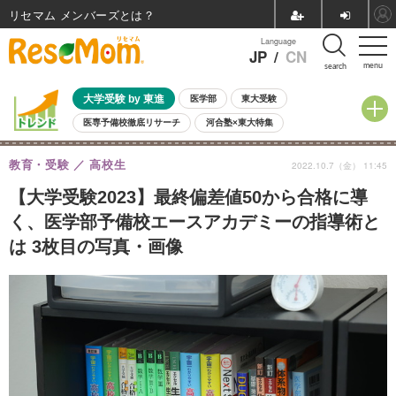
リセマム メンバーズ
Language
JP
/
CN
menu
search
大学受験 by 東進
医学部
東大受験
医専予備校徹底リサーチ
河合塾×東大特集
親子で考える大学選び
高校受験
中学受験
小学校受験
教育・受験
高校生
2022.10.7（金） 11:45
共通テスト
夏休み
8月開催学校説明会・相談会
8月開催イベント・WS
全国公立高校 過去問
人気記事
【大学受験2023】最終偏差値50から合格に導
自由研究教材（小学生向け）
自由研究教材（中学生向け）
ランキング
く、医学部予備校エースアカデミーの指導術と
は 3枚目の写真・画像