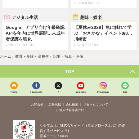
2026.8.8 Sat 9:52
デジタル生活
趣味・娯楽
Google、アプリ向け年齢確認
【夏休み2026】魚に触れて学
APIを年内に世界展開…未成年
ぶ「おさかな」イベント8/8…
者保護を強化
川崎市
2026.7.31 Fri 13:45
2026.8.7 Fri 10:45
ホーム
›
教育・受験
›
高校生
›
記事
›
写真・画像
TOP
Home
Facebook
X
YouTube
Instagram
line
お問合せ
広告掲載
会社概要
リセマムについて
個人情報保護方針
リセマムは、株式会社イード（東証グロース上場）の運
営するサービスです。
証券コード：6038