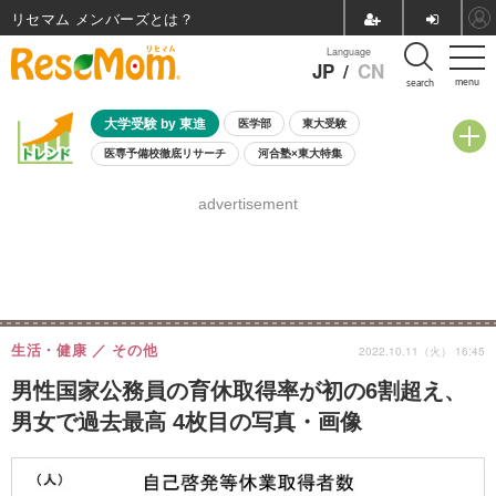
リセマム メンバーズ
Language
JP
/
CN
menu
search
大学受験 by 東進
医学部
東大受験
医専予備校徹底リサーチ
河合塾×東大特集
親子で考える大学選び
高校受験
中学受験
小学校受験
advertisement
共通テスト
夏休み
8月開催学校説明会・相談会
8月開催イベント・WS
全国公立高校 過去問
人気記事
自由研究教材（小学生向け）
自由研究教材（中学生向け）
ランキング
生活・健康
その他
2022.10.11（火） 16:45
男性国家公務員の育休取得率が初の6割超え、
男女で過去最高 4枚目の写真・画像