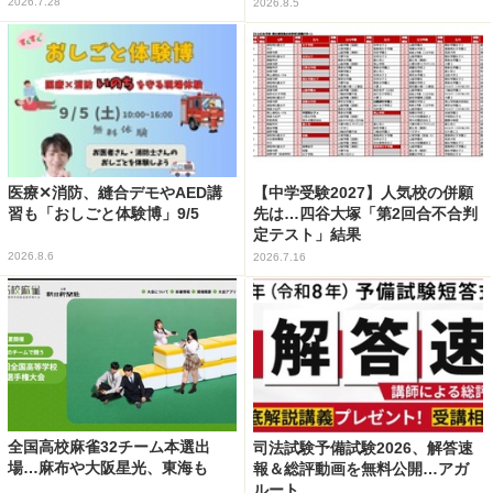
2026.7.28
2026.8.5
医療✕消防、縫合デモやAED講
【中学受験2027】人気校の併願
習も「おしごと体験博」9/5
先は…四谷大塚「第2回合不合判
定テスト」結果
2026.8.6
2026.7.16
全国高校麻雀32チーム本選出
司法試験予備試験2026、解答速
場…麻布や大阪星光、東海も
報＆総評動画を無料公開…アガ
ルート