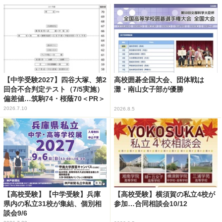
【中学受験2027】四谷大塚、第2
高校囲碁全国大会、団体戦は
回合不合判定テスト（7/5実施）
灘・南山女子部が優勝
偏差値…筑駒74・桜蔭70＜PR＞
2026.7.10
2026.8.5
【高校受験】【中学受験】兵庫
【高校受験】横須賀の私立4校が
県内の私立31校が集結、個別相
参加…合同相談会10/12
談会9/6