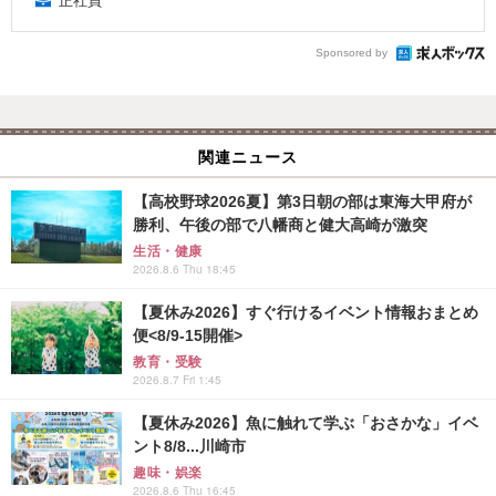
正社員
Sponsored by
関連ニュース
【高校野球2026夏】第3日朝の部は東海大甲府が
勝利、午後の部で八幡商と健大高崎が激突
生活・健康
2026.8.6 Thu 18:45
【夏休み2026】すぐ行けるイベント情報おまとめ
便<8/9-15開催>
教育・受験
2026.8.7 Fri 1:45
【夏休み2026】魚に触れて学ぶ「おさかな」イベ
ント8/8...川崎市
趣味・娯楽
2026.8.6 Thu 16:45