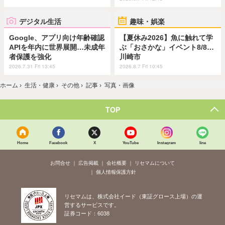
デジタル生活
趣味・娯楽
Google、アプリ向け年齢確認
【夏休み2026】魚に触れて学
APIを年内に世界展開…未成年
ぶ「おさかな」イベント8/8…
者保護を強化
川崎市
2026.7.31 Fri 13:45
2026.8.7 Fri 10:45
ホーム
›
生活・健康
›
その他
›
記事
›
写真・画像
TOP
Home
Facebook
X
YouTube
Instagram
line
お問合せ
広告掲載
会社概要
リセマムについて
個人情報保護方針
リセマムは、株式会社イード（東証グロース上場）の運
営するサービスです。
証券コード：6038