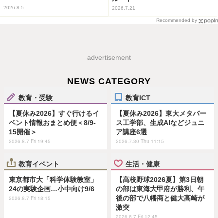
2026.8.5
2026.7.21
Recommended by
advertisement
NEWS CATEGORY
教育・受験
教育ICT
【夏休み2026】すぐ行けるイ
【夏休み2026】東大メタバー
ベント情報おまとめ便＜8/9-
ス工学部、生成AIなどジュニ
15開催＞
ア講座6選
2026.8.7 Fri 19:45
2026.7.30 Thu 11:15
教育イベント
生活・健康
東京都市大「科学体験教室」
【高校野球2026夏】第3日朝
24の実験企画…小中向け9/6
の部は東海大甲府が勝利、午
後の部で八幡商と健大高崎が
2026.8.7 Fri 18:15
激突
2026.8.7 Fri 12:45