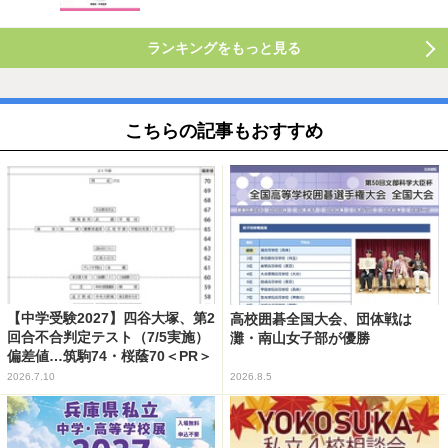
ランキングをもっと見る
こちらの記事もおすすめ
【中学受験2027】四谷大塚、第2
高校囲碁全国大会、団体戦は
回合不合判定テスト（7/5実施）
灘・南山女子部が優勝
偏差値…筑駒74・桜蔭70＜PR＞
2026.7.10
2026.8.5