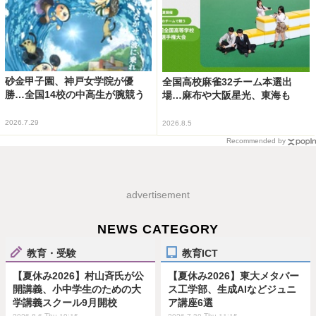
砂金甲子園、神戸女学院が優
全国高校麻雀32チーム本選出
勝…全国14校の中高生が腕競う
場…麻布や大阪星光、東海も
2026.7.29
2026.8.5
Recommended by
advertisement
NEWS CATEGORY
教育・受験
教育ICT
【夏休み2026】村山斉氏が公
【夏休み2026】東大メタバー
開講義、小中学生のための大
ス工学部、生成AIなどジュニ
学講義スクール9月開校
ア講座6選
2026.8.6 Thu 19:15
2026.7.30 Thu 11:15