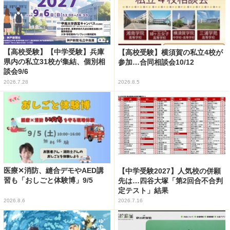
【高校受験】【中学受験】兵庫
【高校受験】横須賀の私立4校が
県内の私立31校が集結、個別相
参加…合同相談会10/12
談会9/6
2026.7.28
2026.8.5
医療✕消防、縫合デモやAED講
【中学受験2027】人気校の併願
習も「おしごと体験博」9/5
先は…四谷大塚「第2回合不合判
定テスト」結果
2026.8.6
2026.7.16