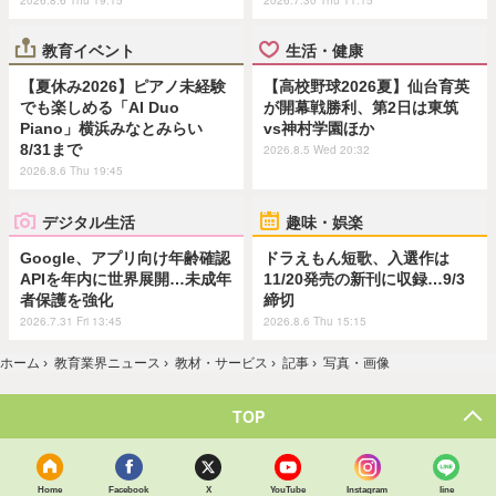
教育イベント
生活・健康
【夏休み2026】ピアノ未経験
【高校野球2026夏】仙台育英
でも楽しめる「AI Duo
が開幕戦勝利、第2日は東筑
Piano」横浜みなとみらい
vs神村学園ほか
8/31まで
2026.8.5 Wed 20:32
2026.8.6 Thu 19:45
デジタル生活
趣味・娯楽
Google、アプリ向け年齢確認
ドラえもん短歌、入選作は
APIを年内に世界展開…未成年
11/20発売の新刊に収録…9/3
者保護を強化
締切
2026.7.31 Fri 13:45
2026.8.6 Thu 15:15
ホーム
›
教育業界ニュース
›
教材・サービス
›
記事
›
写真・画像
TOP
Home
Facebook
X
YouTube
Instagram
line