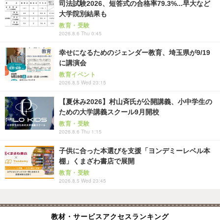
司法試験2026、短答式の合格率79.3%...早大など
大学院別結果も
教育・受験
2026.8.6 Thu 0:45
幸せになるためのジェンダー教育、埼玉県が9/19
に講演会
教育イベント
2026.8.5 Wed 23:15
【夏休み2026】村山斉氏が公開講義、小中学生の
ための大学講義スクール9月開校
教育・受験
2026.8.6 Thu 1:15
子供に合った本選びを支援「ヨンデミーレベル本
棚」くまざわ書店で展開
教育・受験
2026.8.5 Wed 23:45
教材・サービスアクセスランキング