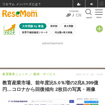
リセマム メンバーズ
Language
JP
/
CN
menu
search
大学受験 by 東進
医学部
東大受験
医専予備校徹底リサーチ
河合塾×東大特集
親子で考える大学選び
高校受験
中学受験
小学校受験
advertisement
共通テスト
夏休み
8月開催学校説明会・相談会
8月開催イベント・WS
全国公立高校 過去問
人気記事
自由研究教材（小学生向け）
自由研究教材（中学生向け）
ランキング
教育業界ニュース
教材・サービス
2022.10.12（水） 13:45
教育産業市場、前年度比5.0％増の2兆8,399億
円…コロナから回復傾向 2枚目の写真・画像