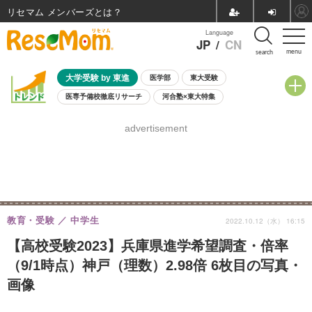
リセマム メンバーズ
Language
JP
/
CN
menu
search
大学受験 by 東進
医学部
東大受験
医専予備校徹底リサーチ
河合塾×東大特集
親子で考える大学選び
高校受験
中学受験
小学校受験
advertisement
共通テスト
夏休み
8月開催学校説明会・相談会
8月開催イベント・WS
全国公立高校 過去問
人気記事
自由研究教材（小学生向け）
自由研究教材（中学生向け）
ランキング
教育・受験
中学生
2022.10.12（水） 16:15
【高校受験2023】兵庫県進学希望調査・倍率
（9/1時点）神戸（理数）2.98倍 6枚目の写真・
画像