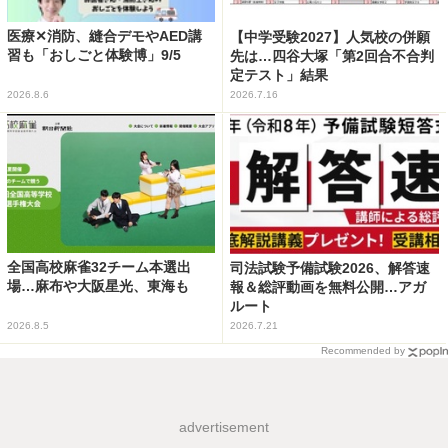
医療✕消防、縫合デモやAED講
【中学受験2027】人気校の併願
習も「おしごと体験博」9/5
先は…四谷大塚「第2回合不合判
定テスト」結果
2026.8.6
2026.7.16
全国高校麻雀32チーム本選出
司法試験予備試験2026、解答速
場…麻布や大阪星光、東海も
報＆総評動画を無料公開…アガ
ルート
2026.8.5
2026.7.21
Recommended by
advertisement