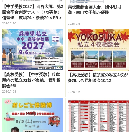
【中学受験2027】四谷大塚、第2
高校囲碁全国大会、団体戦は
回合不合判定テスト（7/5実施）
灘・南山女子部が優勝
偏差値…筑駒74・桜蔭70＜PR＞
2026.7.10
2026.8.5
【高校受験】【中学受験】兵庫
【高校受験】横須賀の私立4校が
県内の私立31校が集結、個別相
参加…合同相談会10/12
談会9/6
2026.7.28
2026.8.5