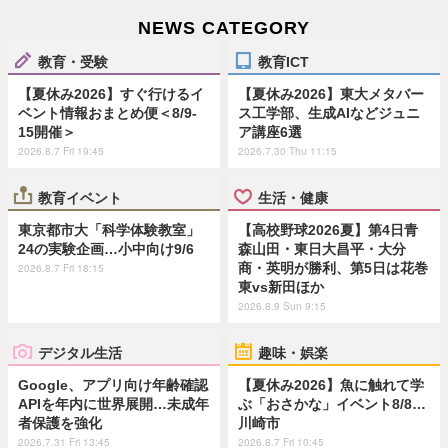
NEWS CATEGORY
教育・受験
教育ICT
【夏休み2026】すぐ行けるイ
【夏休み2026】東大メタバー
ベント情報おまとめ便＜8/9-
ス工学部、生成AIなどジュニ
15開催＞
ア講座6選
2026.8.7 Fri 19:45
2026.7.30 Thu 11:15
教育イベント
生活・健康
東京都市大「科学体験教室」
【高校野球2026夏】第4日青
24の実験企画…小中向け9/6
森山田・東日大昌平・大分
商・英明が勝利、第5日は花巻
2026.8.7 Fri 18:15
東vs新田ほか
2026.8.9 Sun 9:15
デジタル生活
趣味・娯楽
Google、アプリ向け年齢確認
【夏休み2026】魚に触れて学
APIを年内に世界展開…未成年
ぶ「おさかな」イベント8/8…
者保護を強化
川崎市
2026.7.31 Fri 13:45
2026.8.7 Fri 10:45