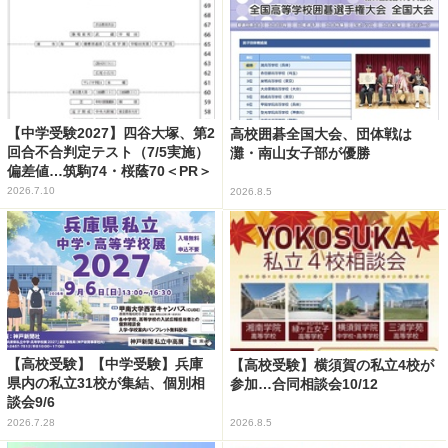
【中学受験2027】四谷大塚、第2
高校囲碁全国大会、団体戦は
回合不合判定テスト（7/5実施）
灘・南山女子部が優勝
偏差値…筑駒74・桜蔭70＜PR＞
2026.7.10
2026.8.5
【高校受験】【中学受験】兵庫
【高校受験】横須賀の私立4校が
県内の私立31校が集結、個別相
参加…合同相談会10/12
談会9/6
2026.7.28
2026.8.5