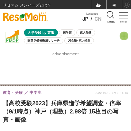
リセマム メンバーズ
Language
JP
/
CN
menu
search
大学受験 by 東進
医学部
東大受験
医専予備校徹底リサーチ
河合塾×東大特集
親子で考える大学選び
高校受験
中学受験
小学校受験
advertisement
共通テスト
夏休み
8月開催学校説明会・相談会
8月開催イベント・WS
全国公立高校 過去問
人気記事
自由研究教材（小学生向け）
自由研究教材（中学生向け）
ランキング
教育・受験
中学生
2022.10.12（水） 16:15
【高校受験2023】兵庫県進学希望調査・倍率
（9/1時点）神戸（理数）2.98倍 15枚目の写
真・画像