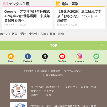
デジタル生活
趣味・娯楽
Google、アプリ向け年齢確認
【夏休み2026】魚に触れて学
APIを年内に世界展開…未成年
ぶ「おさかな」イベント8/8…
者保護を強化
川崎市
2026.7.31 Fri 13:45
2026.8.7 Fri 10:45
ホーム
›
教育・受験
›
中学生
›
記事
›
写真・画像
TOP
Home
Facebook
X
YouTube
Instagram
line
お問合せ
広告掲載
会社概要
リセマムについて
個人情報保護方針
リセマムは、株式会社イード（東証グロース上場）の運
営するサービスです。
証券コード：6038
株式会社イードは、個人情報の適切な取扱いを行う事業