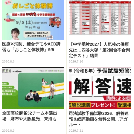
医療✕消防、縫合デモやAED講
【中学受験2027】人気校の併願
習も「おしごと体験博」9/5
先は…四谷大塚「第2回合不合判
定テスト」結果
2026.8.6
2026.7.16
全国高校麻雀32チーム本選出
司法試験予備試験2026、解答速
場…麻布や大阪星光、東海も
報＆総評動画を無料公開…アガ
ルート
2026.8.5
2026.7.21