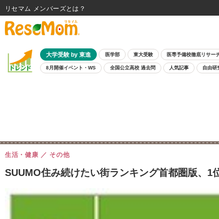
リセマム メンバーズ
大学受験 by 東進
医学部
東大受験
医専予備校徹底リサー
8月開催イベント・WS
全国公立高校 過去問
人気記事
自由研
生活・健康
その他
SUUMO住み続けたい街ランキング首都圏版、1