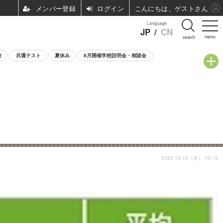
ログイン
こんにちは、ゲストさん
Language
JP
/
CN
menu
search
験
共通テスト
夏休み
8月開催学校説明会・相談会
2022.10.13（木） 10:15