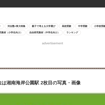
チ
河合塾×東大特集
親子で考える大学選び
高校受験
中学受験
小学校受
究教材（小学生向け）
自由研究教材（中学生向け）
ランキング
advertisement
位は湘南海岸公園駅 2枚目の写真・画像