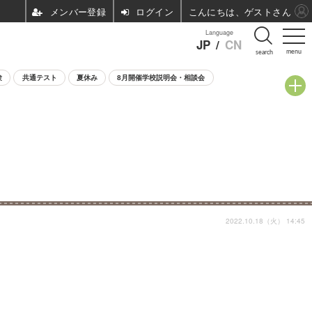
ログイン
こんにちは、ゲストさん
Language
JP
/
CN
menu
search
験
共通テスト
夏休み
8月開催学校説明会・相談会
2022.10.18（火） 14:45