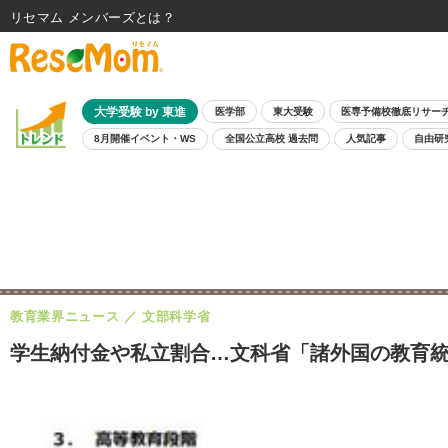
リセマム メンバーズ
大学受験 by 東進
医学部
東大受験
医専予備校徹底リサー
8月開催イベント・WS
全国公立高校 過去問
人気記事
自由研
教育業界ニュース
文部科学省
学生納付金や私立割合…文科省「諸外国の教育統