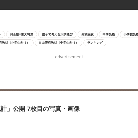
チ
河合塾×東大特集
親子で考える大学選び
高校受験
中学受験
小学校受
究教材（小学生向け）
自由研究教材（中学生向け）
ランキング
advertisement
計」公開 7枚目の写真・画像