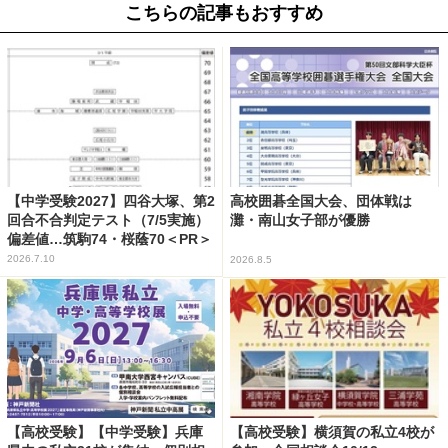
こちらの記事もおすすめ
【中学受験2027】四谷大塚、第2
高校囲碁全国大会、団体戦は
回合不合判定テスト（7/5実施）
灘・南山女子部が優勝
偏差値…筑駒74・桜蔭70＜PR＞
2026.7.10
2026.8.5
【高校受験】【中学受験】兵庫
【高校受験】横須賀の私立4校が