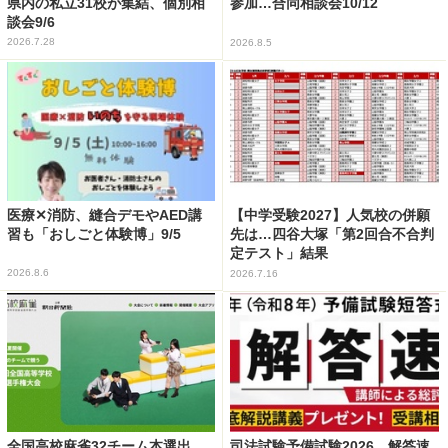
県内の私立31校が集結、個別相
参加…合同相談会10/12
談会9/6
2026.7.28
2026.8.5
医療✕消防、縫合デモやAED講
【中学受験2027】人気校の併願
習も「おしごと体験博」9/5
先は…四谷大塚「第2回合不合判
定テスト」結果
2026.8.6
2026.7.16
全国高校麻雀32チーム本選出
司法試験予備試験2026、解答速