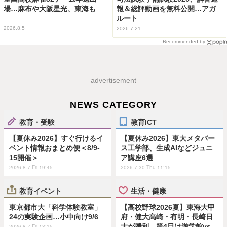
場…麻布や大阪星光、東海も
報＆総評動画を無料公開…アガ
ルート
2026.8.5
2026.7.21
Recommended by
advertisement
NEWS CATEGORY
教育・受験
教育ICT
【夏休み2026】すぐ行けるイ
【夏休み2026】東大メタバー
ベント情報おまとめ便＜8/9-
ス工学部、生成AIなどジュニ
15開催＞
ア講座6選
2026.8.7 Fri 19:45
2026.7.30 Thu 11:15
教育イベント
生活・健康
東京都市大「科学体験教室」
【高校野球2026夏】東海大甲
24の実験企画…小中向け9/6
府・健大高崎・有明・長崎日
大が勝利…第4日は遊学館vs
2026.8.7 Fri 18:15