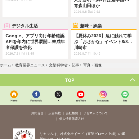
青森山田ほか
2026.8.8 Sat 9:52
デジタル生活
趣味・娯楽
Google、アプリ向け年齢確認
【夏休み2026】魚に触れて学
APIを年内に世界展開…未成年
ぶ「おさかな」イベント8/8…
者保護を強化
川崎市
2026.7.31 Fri 13:45
2026.8.7 Fri 10:45
ホーム
›
教育業界ニュース
›
文部科学省
›
記事
›
写真・画像
TOP
Home
Facebook
X
YouTube
Instagram
line
お問合せ
広告掲載
会社概要
リセマムについて
個人情報保護方針
リセマムは、株式会社イード（東証グロース上場）の運