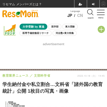
リセマム メンバーズ
Language
JP
/
CN
menu
search
大学受験 by 東進
医学部
東大受験
医専予備校徹底リサーチ
河合塾×東大特集
親子で考える大学選び
高校受験
中学受験
小学校受験
advertisement
共通テスト
夏休み
8月開催学校説明会・相談会
8月開催イベント・WS
全国公立高校 過去問
人気記事
自由研究教材（小学生向け）
自由研究教材（中学生向け）
ランキング
教育業界ニュース
文部科学省
2022.10.18（火） 14:45
学生納付金や私立割合…文科省「諸外国の教育
統計」公開 1枚目の写真・画像