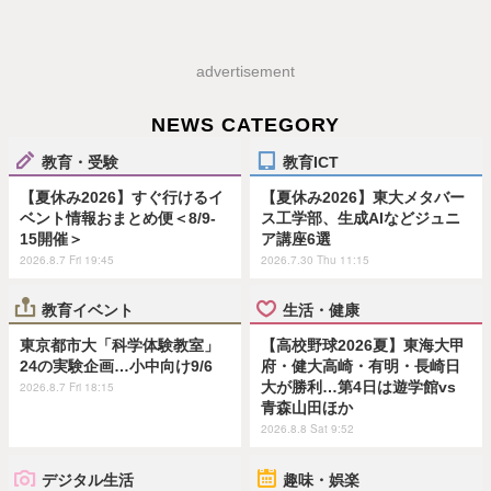
advertisement
NEWS CATEGORY
教育・受験
教育ICT
【夏休み2026】すぐ行けるイ
【夏休み2026】東大メタバー
ベント情報おまとめ便＜8/9-
ス工学部、生成AIなどジュニ
15開催＞
ア講座6選
2026.8.7 Fri 19:45
2026.7.30 Thu 11:15
教育イベント
生活・健康
東京都市大「科学体験教室」
【高校野球2026夏】東海大甲
24の実験企画…小中向け9/6
府・健大高崎・有明・長崎日
大が勝利…第4日は遊学館vs
2026.8.7 Fri 18:15
青森山田ほか
2026.8.8 Sat 9:52
デジタル生活
趣味・娯楽