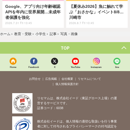
Google、アプリ向け年齢確認
【夏休み2026】魚に触れて学
APIを年内に世界展開…未成年
ぶ「おさかな」イベント8/8…
者保護を強化
川崎市
2026.7.31 Fri 13:45
2026.8.7 Fri 10:45
ホーム
›
教育・受験
›
小学生
›
記事
›
写真・画像
TOP
Home
Facebook
X
YouTube
Instagram
line
お問合せ
広告掲載
会社概要
リセマムについて
個人情報保護方針
リセマムは、株式会社イード（東証グロース上場）の運
営するサービスです。
証券コード：6038
株式会社イードは、個人情報の適切な取扱いを行う事業
者に対して付与されるプライバシーマークの付与認定を