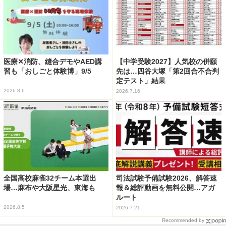
医療✕消防、縫合デモやAED講
【中学受験2027】人気校の併願
習も「おしごと体験博」9/5
先は…四谷大塚「第2回合不合判
定テスト」結果
2026.8.6
2026.7.16
全国高校麻雀32チーム本選出
司法試験予備試験2026、解答速
場…麻布や大阪星光、東海も
報＆総評動画を無料公開…アガ
ルート
2026.8.5
2026.7.21
Recommended by