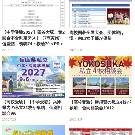
【中学受験2027】四谷大塚、第2
高校囲碁全国大会、団体戦は
回合不合判定テスト（7/5実施）
灘・南山女子部が優勝
偏差値…筑駒74・桜蔭70＜PR＞
2026.7.10
2026.8.5
【高校受験】【中学受験】兵庫
【高校受験】横須賀の私立4校が
県内の私立31校が集結、個別相
参加…合同相談会10/12
談会9/6
2026.7.28
2026.8.5