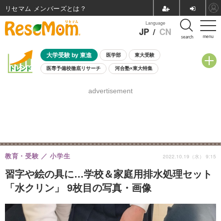
リセマム メンバーズ
Language
JP
/
CN
menu
search
大学受験 by 東進
医学部
東大受験
医専予備校徹底リサーチ
河合塾×東大特集
親子で考える大学選び
高校受験
中学受験
小学校受験
advertisement
共通テスト
夏休み
8月開催学校説明会・相談会
8月開催イベント・WS
全国公立高校 過去問
人気記事
自由研究教材（小学生向け）
自由研究教材（中学生向け）
ランキング
教育・受験
小学生
2022.10.19（水） 9:15
習字や絵の具に…学校＆家庭用排水処理セット
「水クリン」 9枚目の写真・画像