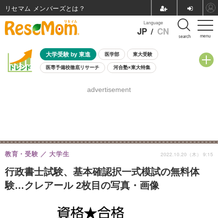
リセマム メンバーズ
Language
JP
/
CN
menu
search
大学受験 by 東進
医学部
東大受験
医専予備校徹底リサーチ
河合塾×東大特集
親子で考える大学選び
高校受験
中学受験
小学校受験
advertisement
共通テスト
夏休み
8月開催学校説明会・相談会
8月開催イベント・WS
全国公立高校 過去問
人気記事
自由研究教材（小学生向け）
自由研究教材（中学生向け）
ランキング
教育・受験
大学生
2022.10.20（木） 9:15
行政書士試験、基本確認択一式模試の無料体
験…クレアール 2枚目の写真・画像