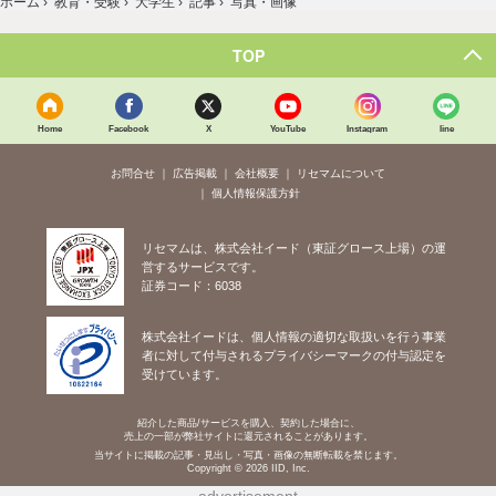
ホーム
›
教育・受験
›
大学生
›
記事
›
写真・画像
TOP
Home
Facebook
X
YouTube
Instagram
line
お問合せ
広告掲載
会社概要
リセマムについて
個人情報保護方針
リセマムは、株式会社イード（東証グロース上場）の運
営するサービスです。
証券コード：6038
株式会社イードは、個人情報の適切な取扱いを行う事業
者に対して付与されるプライバシーマークの付与認定を
受けています。
紹介した商品/サービスを購入、契約した場合に、
売上の一部が弊社サイトに還元されることがあります。
当サイトに掲載の記事・見出し・写真・画像の無断転載を禁じます。
Copyright © 2026 IID, Inc.