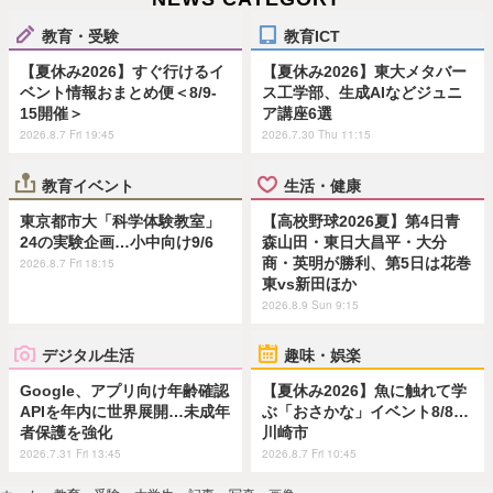
教育・受験
教育ICT
【夏休み2026】すぐ行けるイ
【夏休み2026】東大メタバー
ベント情報おまとめ便＜8/9-
ス工学部、生成AIなどジュニ
15開催＞
ア講座6選
2026.8.7 Fri 19:45
2026.7.30 Thu 11:15
教育イベント
生活・健康
東京都市大「科学体験教室」
【高校野球2026夏】第4日青
24の実験企画…小中向け9/6
森山田・東日大昌平・大分
商・英明が勝利、第5日は花巻
2026.8.7 Fri 18:15
東vs新田ほか
2026.8.9 Sun 9:15
デジタル生活
趣味・娯楽
Google、アプリ向け年齢確認
【夏休み2026】魚に触れて学
APIを年内に世界展開…未成年
ぶ「おさかな」イベント8/8…
者保護を強化
川崎市
2026.7.31 Fri 13:45
2026.8.7 Fri 10:45