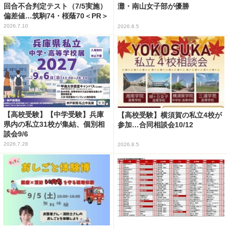
回合不合判定テスト（7/5実施）
灘・南山女子部が優勝
偏差値…筑駒74・桜蔭70＜PR＞
2026.7.10
2026.8.5
【高校受験】【中学受験】兵庫
【高校受験】横須賀の私立4校が
県内の私立31校が集結、個別相
参加…合同相談会10/12
談会9/6
2026.7.28
2026.8.5