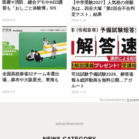
医療✕消防、縫合デモやAED講
【中学受験2027】人気校の併願
習も「おしごと体験博」9/5
先は…四谷大塚「第2回合不合判
定テスト」結果
2026.8.6
2026.7.16
全国高校麻雀32チーム本選出
司法試験予備試験2026、解答速
場…麻布や大阪星光、東海も
報＆総評動画を無料公開…アガ
ルート
2026.8.5
2026.7.21
Recommended by
advertisement
NEWS CATEGORY