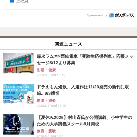
正社員
Sponsored by
関連ニュース
森永ラムネ×西鉄電車「受験生応援列車」応援メッ
セージ8/12より募集
生活・健康
2026.8.6 Thu 15:15
ドラえもん短歌、入選作は11/20発売の新刊に収
録...9/3締切
趣味・娯楽
2026.8.5 Wed 21:15
【夏休み2026】村山斉氏が公開講義、小中学生の
ための大学講義スクール9月開校
教育・受験
2026.8.6 Thu 1:15