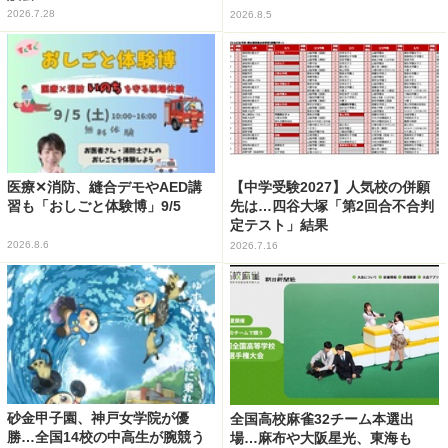
2026.7.28
2026.8.5
医療✕消防、縫合デモやAED講
【中学受験2027】人気校の併願
習も「おしごと体験博」9/5
先は…四谷大塚「第2回合不合判
定テスト」結果
2026.8.6
2026.7.16
砂金甲子園、神戸女学院が優
全国高校麻雀32チーム本選出
勝…全国14校の中高生が腕競う
場…麻布や大阪星光、東海も