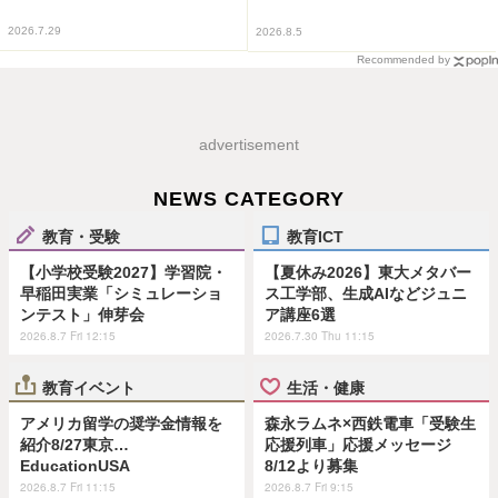
2026.7.29
2026.8.5
Recommended by
advertisement
NEWS CATEGORY
教育・受験
教育ICT
【小学校受験2027】学習院・
【夏休み2026】東大メタバー
早稲田実業「シミュレーショ
ス工学部、生成AIなどジュニ
ンテスト」伸芽会
ア講座6選
2026.8.7 Fri 12:15
2026.7.30 Thu 11:15
教育イベント
生活・健康
アメリカ留学の奨学金情報を
森永ラムネ×西鉄電車「受験生
紹介8/27東京…
応援列車」応援メッセージ
EducationUSA
8/12より募集
2026.8.7 Fri 11:15
2026.8.7 Fri 9:15