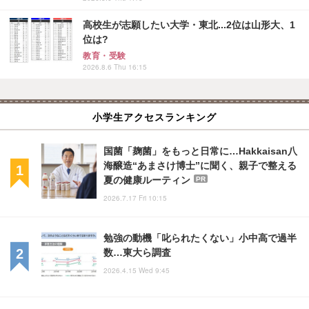
高校生が志願したい大学・東北...2位は山形大、1
位は?
教育・受験
2026.8.6 Thu 16:15
小学生アクセスランキング
国菌「麹菌」をもっと日常に…Hakkaisan八
海醸造“あまさけ博士”に聞く、親子で整える
夏の健康ルーティン
PR
2026.7.17 Fri 10:15
勉強の動機「叱られたくない」小中高で過半
数…東大ら調査
2026.4.15 Wed 9:45