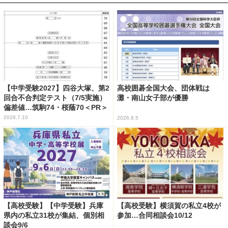
【中学受験2027】四谷大塚、第2
高校囲碁全国大会、団体戦は
回合不合判定テスト（7/5実施）
灘・南山女子部が優勝
偏差値…筑駒74・桜蔭70＜PR＞
2026.7.10
2026.8.5
【高校受験】【中学受験】兵庫
【高校受験】横須賀の私立4校が
県内の私立31校が集結、個別相
参加…合同相談会10/12
談会9/6