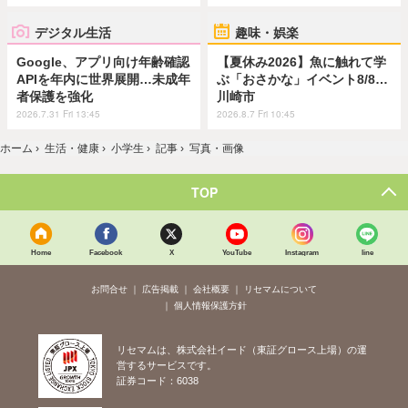
デジタル生活
趣味・娯楽
Google、アプリ向け年齢確認
【夏休み2026】魚に触れて学
APIを年内に世界展開…未成年
ぶ「おさかな」イベント8/8…
者保護を強化
川崎市
2026.7.31 Fri 13:45
2026.8.7 Fri 10:45
ホーム
›
生活・健康
›
小学生
›
記事
›
写真・画像
TOP
Home
Facebook
X
YouTube
Instagram
line
お問合せ
広告掲載
会社概要
リセマムについて
個人情報保護方針
リセマムは、株式会社イード（東証グロース上場）の運
営するサービスです。
証券コード：6038