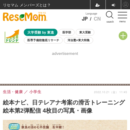
リセマム メンバーズ
Language
JP
/
CN
menu
search
大学受験 by 東進
医学部
東大受験
医専予備校徹底リサーチ
河合塾×東大特集
親子で考える大学選び
高校受験
中学受験
小学校受験
advertisement
共通テスト
夏休み
8月開催学校説明会・相談会
8月開催イベント・WS
全国公立高校 過去問
人気記事
自由研究教材（小学生向け）
自由研究教材（中学生向け）
ランキング
生活・健康
小学生
2022.10.21（金） 11:45
絵本ナビ、日テレアナ考案の滑舌トレーニング
絵本第2弾配信 4枚目の写真・画像