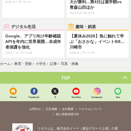
大が勝利…第4日は遊学館vs
2026.8.7 Fri 18:15
青森山田ほか
2026.8.8 Sat 9:52
デジタル生活
趣味・娯楽
Google、アプリ向け年齢確認
【夏休み2026】魚に触れて学
APIを年内に世界展開…未成年
ぶ「おさかな」イベント8/8…
者保護を強化
川崎市
2026.7.31 Fri 13:45
2026.8.7 Fri 10:45
ホーム
›
教育・受験
›
小学生
›
記事
›
写真・画像
TOP
Home
Facebook
X
YouTube
Instagram
line
お問合せ
広告掲載
会社概要
リセマムについて
個人情報保護方針
リセマムは、株式会社イード（東証グロース上場）の運