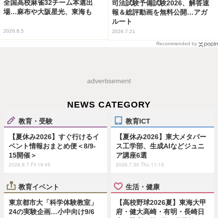
全国高校麻雀32チーム本選出
司法試験予備試験2026、解答速
場…麻布や大阪星光、東海も
報＆総評動画を無料公開…アガ
ルート
2026.8.5
2026.7.21
Recommended by
advertisement
NEWS CATEGORY
教育・受験
教育ICT
【夏休み2026】すぐ行けるイ
【夏休み2026】東大メタバー
ベント情報おまとめ便＜8/9-
ス工学部、生成AIなどジュニ
15開催＞
ア講座6選
2026.8.7 Fri 19:45
2026.7.30 Thu 11:15
教育イベント
生活・健康
東京都市大「科学体験教室」
【高校野球2026夏】東海大甲
24の実験企画…小中向け9/6
府・健大高崎・有明・長崎日