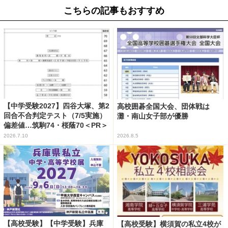
こちらの記事もおすすめ
【中学受験2027】四谷大塚、第2
高校囲碁全国大会、団体戦は
回合不合判定テスト（7/5実施）
灘・南山女子部が優勝
偏差値…筑駒74・桜蔭70＜PR＞
2026.7.10
2026.8.5
【高校受験】【中学受験】兵庫
【高校受験】横須賀の私立4校が