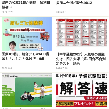
県内の私立31校が集結、個別相
参加…合同相談会10/12
談会9/6
2026.7.28
2026.8.5
医療✕消防、縫合デモやAED講
【中学受験2027】人気校の併願
習も「おしごと体験博」9/5
先は…四谷大塚「第2回合不合判
定テスト」結果
2026.8.6
2026.7.16