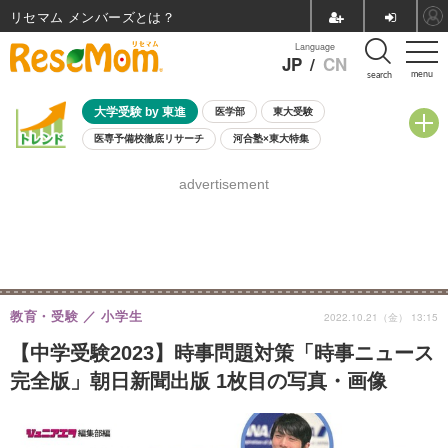
リセマム メンバーズ
Language
JP
/
CN
menu
search
大学受験 by 東進
医学部
東大受験
医専予備校徹底リサーチ
河合塾×東大特集
親子で考える大学選び
高校受験
中学受験
小学校受験
advertisement
共通テスト
夏休み
8月開催学校説明会・相談会
8月開催イベント・WS
全国公立高校 過去問
人気記事
自由研究教材（小学生向け）
自由研究教材（中学生向け）
ランキング
教育・受験
小学生
2022.10.21（金） 13:15
【中学受験2023】時事問題対策「時事ニュース
完全版」朝日新聞出版 1枚目の写真・画像