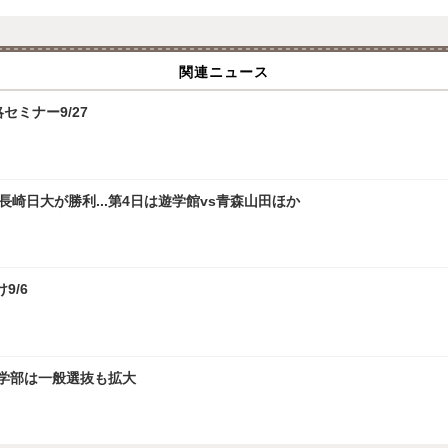
関連ニュース
攻略セミナー9/27
崎日大が勝利...第4日は遊学館vs青森山田ほか
9/6
文学部は一般選抜も拡大