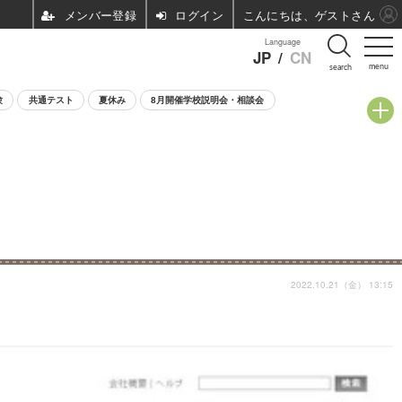
ログイン
こんにちは、ゲストさん
Language
JP
/
CN
menu
search
験
共通テスト
夏休み
8月開催学校説明会・相談会
2022.10.21（金） 13:15