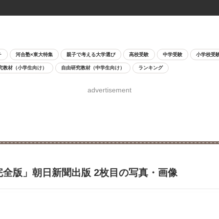
チ
河合塾×東大特集
親子で考える大学選び
高校受験
中学受験
小学校受
究教材（小学生向け）
自由研究教材（中学生向け）
ランキング
advertisement
完全版」朝日新聞出版 2枚目の写真・画像