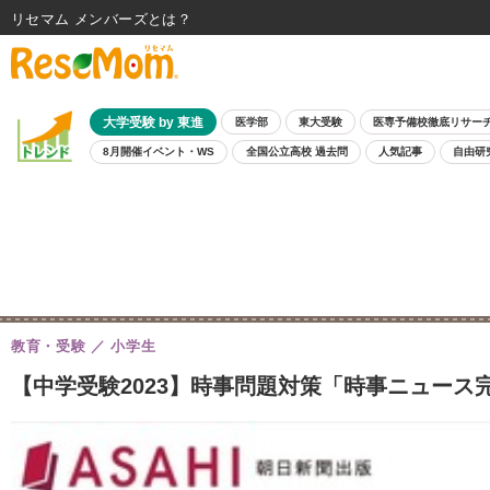
リセマム メンバーズ
大学受験 by 東進
医学部
東大受験
医専予備校徹底リサー
8月開催イベント・WS
全国公立高校 過去問
人気記事
自由研
教育・受験
小学生
【中学受験2023】時事問題対策「時事ニュース