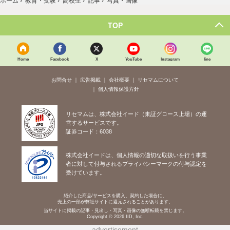
写真・画像
TOP
Home
Facebook
X
YouTube
Instagram
line
お問合せ
広告掲載
会社概要
リセマムについて
個人情報保護方針
リセマムは、株式会社イード（東証グロース上場）の運
営するサービスです。
証券コード：6038
株式会社イードは、個人情報の適切な取扱いを行う事業
者に対して付与されるプライバシーマークの付与認定を
受けています。
紹介した商品/サービスを購入、契約した場合に、
売上の一部が弊社サイトに還元されることがあります。
当サイトに掲載の記事・見出し・写真・画像の無断転載を禁じます。
Copyright © 2026 IID, Inc.
advertisement