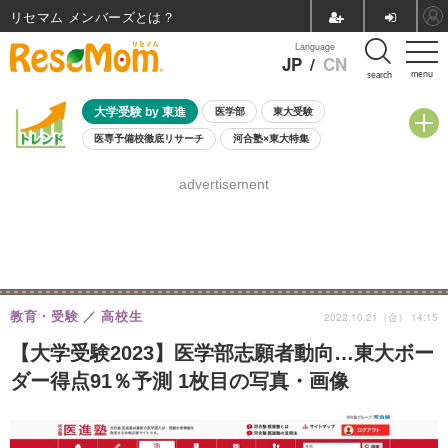
リセマム メンバーズ
Language
JP
/
CN
menu
search
大学受験 by 東進
医学部
東大受験
医専予備校徹底リサーチ
河合塾×東大特集
親子で考える大学選び
高校受験
中学受験
小学校受験
advertisement
共通テスト
夏休み
8月開催学校説明会・相談会
8月開催イベント・WS
全国公立高校 過去問
人気記事
自由研究教材（小学生向け）
自由研究教材（中学生向け）
ランキング
教育・受験
高校生
2022.10.21（金） 14:15
【大学受験2023】医学部志願者動向…東大ボー
ダー得点91％予測 1枚目の写真・画像