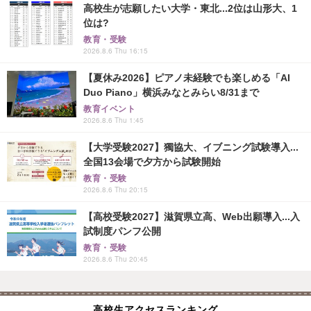
高校生が志願したい大学・東北...2位は山形大、1
位は?
教育・受験
2026.8.6 Thu 16:15
【夏休み2026】ピアノ未経験でも楽しめる「AI
Duo Piano」横浜みなとみらい8/31まで
教育イベント
2026.8.6 Thu 1:45
【大学受験2027】獨協大、イブニング試験導入...
全国13会場で夕方から試験開始
教育・受験
2026.8.6 Thu 20:15
【高校受験2027】滋賀県立高、Web出願導入...入
試制度パンフ公開
教育・受験
2026.8.6 Thu 20:45
高校生アクセスランキング