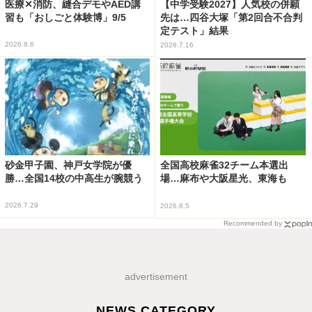
医療✕消防、縫合デモやAED講
【中学受験2027】人気校の併願
習も「おしごと体験博」9/5
先は…四谷大塚「第2回合不合判
定テスト」結果
2026.8.6
2026.7.16
砂金甲子園、神戸女学院が優
全国高校麻雀32チーム本選出
勝…全国14校の中高生が腕競う
場…麻布や大阪星光、東海も
2026.7.29
2026.8.5
Recommended by
advertisement
NEWS CATEGORY