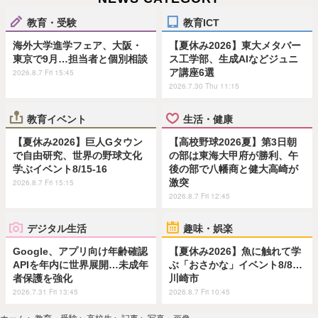
教育・受験
教育ICT
海外大学進学フェア、大阪・
【夏休み2026】東大メタバー
東京で9月…担当者と個別相談
ス工学部、生成AIなどジュニ
ア講座6選
2026.8.7 Fri 15:45
2026.7.30 Thu 11:15
教育イベント
生活・健康
【夏休み2026】巨人Gタウン
【高校野球2026夏】第3日朝
で自由研究、世界の野球文化
の部は東海大甲府が勝利、午
学ぶイベント8/15-16
後の部で八幡商と健大高崎が
激突
2026.8.7 Fri 15:15
2026.8.7 Fri 12:45
デジタル生活
趣味・娯楽
Google、アプリ向け年齢確認
【夏休み2026】魚に触れて学
APIを年内に世界展開…未成年
ぶ「おさかな」イベント8/8…
者保護を強化
川崎市
2026.7.31 Fri 13:45
2026.8.7 Fri 10:45
ホーム
›
教育・受験
›
高校生
›
記事
›