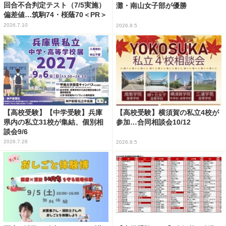
回合不合判定テスト（7/5実施）
灘・南山女子部が優勝
偏差値…筑駒74・桜蔭70＜PR＞
2026.7.10
2026.8.5
【高校受験】【中学受験】兵庫
【高校受験】横須賀の私立4校が
県内の私立31校が集結、個別相
参加…合同相談会10/12
談会9/6
2026.7.28
2026.8.5