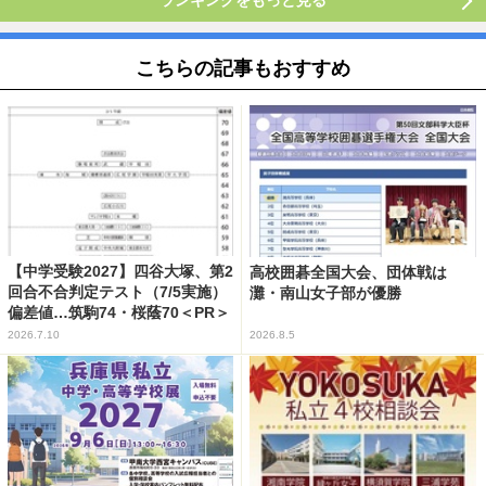
ランキングをもっと見る
こちらの記事もおすすめ
【中学受験2027】四谷大塚、第2
高校囲碁全国大会、団体戦は
回合不合判定テスト（7/5実施）
灘・南山女子部が優勝
偏差値…筑駒74・桜蔭70＜PR＞
2026.7.10
2026.8.5