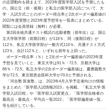
の志望動向を踏まえて、2023年度医学部入試を予測したも
の。国公立（前・後期）と私立の医学部入試について、大
学・入試方式ごとのボーダー得点率と2次ボーダー偏差値の
2022年度実態と2023年度予想等を一覧表にまとめている。
閲覧には会員登録（無料）が必要。
第2回全統共通テスト模試の志願者数（前年比）は、国公
立大学医学部（前期日程）が118％、同（後期日程）が
112％、私立大学医学部が一般方式110％、共通テスト方式
123％、合計112％と、いずれも前年を上回った。
ボーダー得点率（％）と2次ボーダー偏差値の2023年度
予想を見ていくと、東京大学は91％・72.5、京都大学は
86％・72.5。私立大学の2次ボーダー偏差値は、慶應義塾大
学が72.5、東京慈恵会医科大学が70.0と予測される。
「河合塾 医進塾」は、2023年4月入学予定者向けの情報
をまとめた「医学部入試情報2023」を掲載。「私立大学 医
学部入試日程」や「医学部入試変更点」「医学部合格者の
最高点・最低点・平均点一覧2022」「医学部偏差値一覧」
等を紹介している。