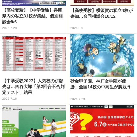
【高校受験】【中学受験】兵庫
【高校受験】横須賀の私立4校が
県内の私立31校が集結、個別相
参加…合同相談会10/12
談会9/6
2026.7.28
2026.8.5
【中学受験2027】人気校の併願
砂金甲子園、神戸女学院が優
先は…四谷大塚「第2回合不合判
勝…全国14校の中高生が腕競う
定テスト」結果
2026.7.16
2026.7.29