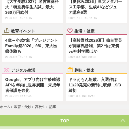
【大学受験2027】名古屋商科
【夏休み2026】東大メタバー
大「特別奨学生入試」最大
ス工学部、生成AIなどジュニ
360万円給付
ア講座6選
2026.8.6 Thu 14:15
2026.7.30 Thu 11:15
教育イベント
生活・健康
4歳～小3対象「プレジデント
【高校野球2026夏】仙台育英
Family祭2026」9/6、東大医
が開幕戦勝利、第2日は東筑
療体験も
vs神村学園ほか
2026.8.6 Thu 11:15
2026.8.5 Wed 20:32
デジタル生活
趣味・娯楽
Google、アプリ向け年齢確認
ドラえもん短歌、入選作は
APIを年内に世界展開…未成年
11/20発売の新刊に収録…9/3
者保護を強化
締切
2026.7.31 Fri 13:45
2026.8.6 Thu 15:15
ホーム
›
教育・受験
›
高校生
›
記事
TOP