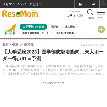
リセマム メンバーズ
Language
JP
/
CN
menu
search
大学受験 by 東進
医学部
東大受験
医専予備校徹底リサーチ
河合塾×東大特集
親子で考える大学選び
高校受験
中学受験
小学校受験
教育・受験
高校生
2022.10.21 Fri 14:15
共通テスト
夏休み
8月開催学校説明会・相談会
【大学受験2023】医学部志願者動向…東大ボー
8月開催イベント・WS
全国公立高校 過去問
人気記事
ダー得点91％予測
自由研究教材（小学生向け）
自由研究教材（中学生向け）
ランキング
河合塾が発信する医学部入試・受験対策情報サイト「河合塾 医進塾」は2022
年10月18日、第2回全統共通テスト模試から見た医学部志望動向2023を公表し
た。志願者数は国公立前期が前年比118％、私立が前年比112％と、いずれも増
加した。
advertisement