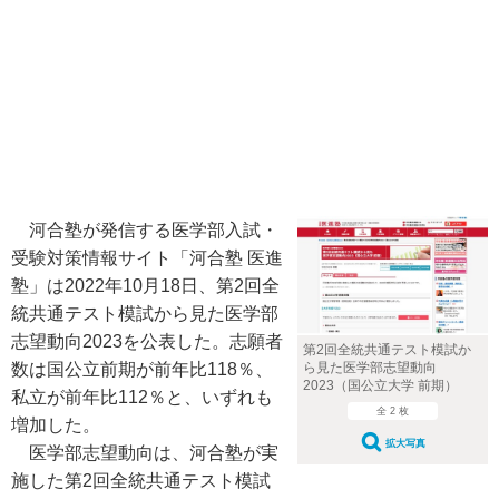
河合塾が発信する医学部入試・
受験対策情報サイト「河合塾 医進
塾」は2022年10月18日、第2回全
統共通テスト模試から見た医学部
志望動向2023を公表した。志願者
第2回全統共通テスト模試か
数は国公立前期が前年比118％、
ら見た医学部志望動向
2023（国公立大学 前期）
私立が前年比112％と、いずれも
全 2 枚
増加した。
拡大写真
医学部志望動向は、河合塾が実
施した第2回全統共通テスト模試