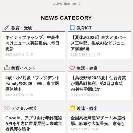
advertisement
NEWS CATEGORY
教育・受験
教育ICT
ネイティブキャンプ、中高生
【夏休み2026】東大メタバー
向けニュース英語提供…毎日
ス工学部、生成AIなどジュニ
更新
ア講座6選
2026.8.6 Thu 12:15
2026.7.30 Thu 11:15
教育イベント
生活・健康
4歳～小3対象「プレジデント
【高校野球2026夏】仙台育英
Family祭2026」9/6、東大医
が開幕戦勝利、第2日は東筑
療体験も
vs神村学園ほか
2026.8.6 Thu 11:15
2026.8.5 Wed 20:32
デジタル生活
趣味・娯楽
Google、アプリ向け年齢確認
全国高校麻雀32チーム本選出
APIを年内に世界展開…未成年
場…麻布や大阪星光、東海も
者保護を強化
2026.8.5 Wed 19:45