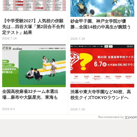
【中学受験2027】人気校の併願
砂金甲子園、神戸女学院が優
先は…四谷大塚「第2回合不合判
勝…全国14校の中高生が腕競う
定テスト」結果
2026.7.16
2026.7.29
全国高校麻雀32チーム本選出
渋幕や東大寺学園など40校、高
場…麻布や大阪星光、東海も
校生クイズTOKYOラウンドへ
2026.8.5
2026.7.29
Recommended by