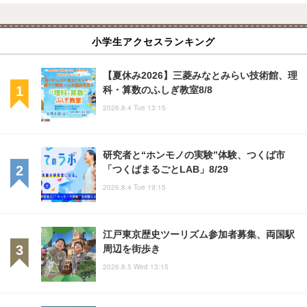
小学生アクセスランキング
【夏休み2026】三菱みなとみらい技術館、理
科・算数のふしぎ教室8/8
2026.8.4 Tue 13:15
研究者と“ホンモノの実験”体験、つくば市
「つくばまるごとLAB」8/29
2026.8.4 Tue 19:15
江戸東京歴史ツーリズム参加者募集、両国駅
周辺を街歩き
2026.8.5 Wed 13:15