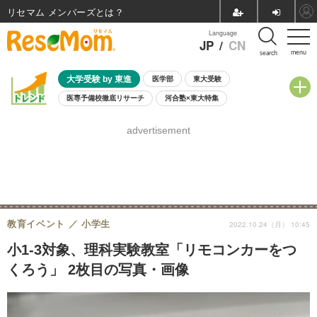
リセマム メンバーズ
Language
JP
/
CN
menu
search
大学受験 by 東進
医学部
東大受験
医専予備校徹底リサーチ
河合塾×東大特集
親子で考える大学選び
高校受験
中学受験
小学校受験
advertisement
共通テスト
夏休み
8月開催学校説明会・相談会
8月開催イベント・WS
全国公立高校 過去問
人気記事
自由研究教材（小学生向け）
自由研究教材（中学生向け）
ランキング
教育イベント
小学生
2022.10.24（月） 10:45
小1-3対象、理科実験教室「リモコンカーをつ
くろう」 2枚目の写真・画像