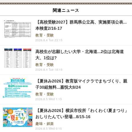
関連ニュース
【高校受験2027】群馬県公立高、実施要項公表...
本検査2/16-17
教育・受験
2026.8.4 Tue 23:15
高校生が志願したい大学・北海道...2位は北海道
大、1位は?
教育・受験
2026.8.4 Tue 18:15
【夏休み2026】教育版マイクラでまちづくり、親
子30組無料...嘉悦大8/24
教育・受験
2026.8.5 Wed 1:15
【夏休み2026】横浜市役所「わくわく!夏まつり」
おしりたんてい登場...8/15-16
趣味・娯楽
2026.8.5 Wed 0:15