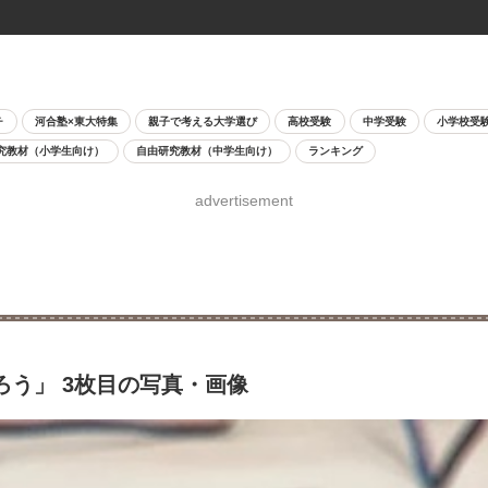
チ
河合塾×東大特集
親子で考える大学選び
高校受験
中学受験
小学校受
究教材（小学生向け）
自由研究教材（中学生向け）
ランキング
advertisement
ろう」 3枚目の写真・画像