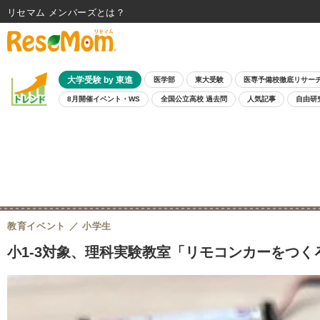
リセマム メンバーズ
大学受験 by 東進
医学部
東大受験
医専予備校徹底リサー
8月開催イベント・WS
全国公立高校 過去問
人気記事
自由研
教育イベント
小学生
小1-3対象、理科実験教室「リモコンカーをつく