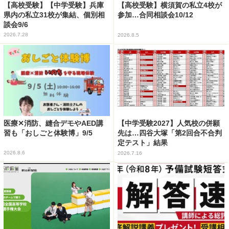
【高校受験】【中学受験】兵庫
【高校受験】横須賀の私立4校が
県内の私立31校が集結、個別相
参加…合同相談会10/12
談会9/6
2026.7.28
2026.8.5
医療✕消防、縫合デモやAED講
【中学受験2027】人気校の併願
習も「おしごと体験博」9/5
先は…四谷大塚「第2回合不合判
定テスト」結果
2026.8.6
2026.7.16