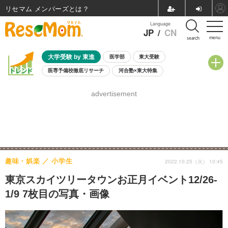
リセマム メンバーズ
Language
JP
/
CN
menu
search
大学受験 by 東進
医学部
東大受験
医専予備校徹底リサーチ
河合塾×東大特集
親子で考える大学選び
高校受験
中学受験
小学校受験
advertisement
共通テスト
夏休み
8月開催学校説明会・相談会
8月開催イベント・WS
全国公立高校 過去問
人気記事
自由研究教材（小学生向け）
自由研究教材（中学生向け）
ランキング
趣味・娯楽
小学生
2022.10.25（火） 10:45
東京スカイツリータウンお正月イベント12/26-
1/9 7枚目の写真・画像