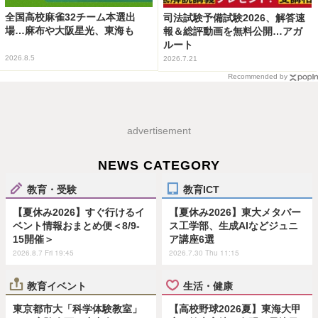
全国高校麻雀32チーム本選出
司法試験予備試験2026、解答速
場…麻布や大阪星光、東海も
報＆総評動画を無料公開…アガ
ルート
2026.8.5
2026.7.21
Recommended by
advertisement
NEWS CATEGORY
教育・受験
教育ICT
【夏休み2026】すぐ行けるイ
【夏休み2026】東大メタバー
ベント情報おまとめ便＜8/9-
ス工学部、生成AIなどジュニ
15開催＞
ア講座6選
2026.8.7 Fri 19:45
2026.7.30 Thu 11:15
教育イベント
生活・健康
東京都市大「科学体験教室」
【高校野球2026夏】東海大甲