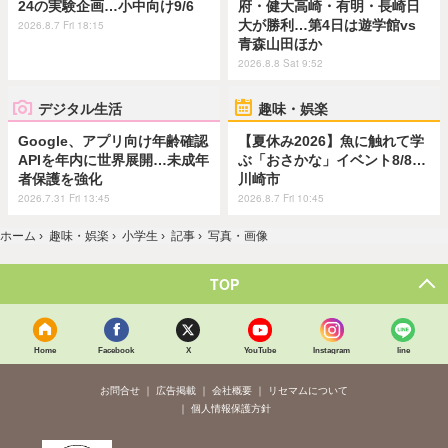
24の実験企画…小中向け9/6
府・健大高崎・有明・長崎日
大が勝利…第4日は遊学館vs
2026.8.7 Fri 18:15
青森山田ほか
2026.8.8 Sat 9:52
デジタル生活
趣味・娯楽
Google、アプリ向け年齢確認
【夏休み2026】魚に触れて学
APIを年内に世界展開…未成年
ぶ「おさかな」イベント8/8…
者保護を強化
川崎市
2026.7.31 Fri 13:45
2026.8.7 Fri 10:45
ホーム
›
趣味・娯楽
›
小学生
›
記事
›
写真・画像
TOP
Home
Facebook
X
YouTube
Instagram
line
お問合せ
広告掲載
会社概要
リセマムについて
個人情報保護方針