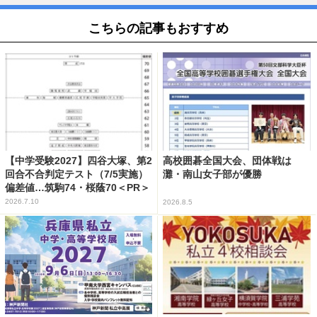
こちらの記事もおすすめ
【中学受験2027】四谷大塚、第2
高校囲碁全国大会、団体戦は
回合不合判定テスト（7/5実施）
灘・南山女子部が優勝
偏差値…筑駒74・桜蔭70＜PR＞
2026.7.10
2026.8.5