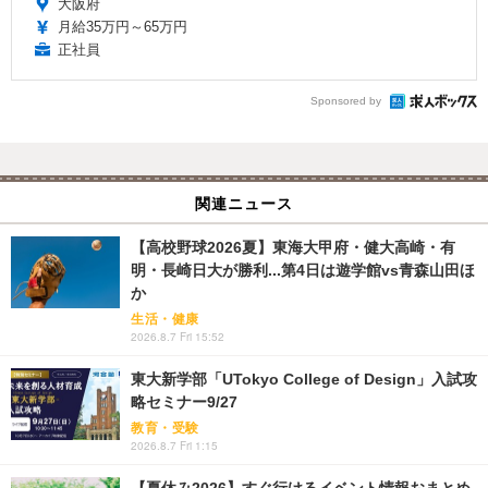
大阪府
月給35万円～65万円
正社員
Sponsored by
関連ニュース
【高校野球2026夏】東海大甲府・健大高崎・有
明・長崎日大が勝利...第4日は遊学館vs青森山田ほ
か
生活・健康
2026.8.7 Fri 15:52
東大新学部「UTokyo College of Design」入試攻
略セミナー9/27
教育・受験
2026.8.7 Fri 1:15
【夏休み2026】すぐ行けるイベント情報おまとめ