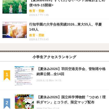
便<8/9-15開催>
教育・受験
2026.8.7 Fri 1:45
行知学園の大学合格実績2026...東大55人、早慶
149人
教育・受験
2026.8.7 Fri 0:45
小学生アクセスランキング
【夏休み2026】羽田空港見学会、管制塔や格
納庫公開…全14回
2026.6.15 Mon 14:15
【夏休み2026】国立科学博物館「つかめ！理
科ダマン」とコラボ、限定マップ配布
2026.7.9 Thu 17:15