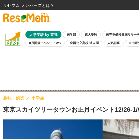
リセマム メンバーズ
大学受験 by 東進
医学部
東大受験
医専予備校徹底リサー
8月開催イベント・WS
全国公立高校 過去問
人気記事
自由研
趣味・娯楽
小学生
東京スカイツリータウンお正月イベント12/26-1/