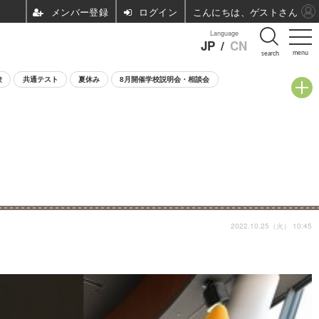
ログイン
こんにちは、ゲストさん
Language
JP
/
CN
menu
search
験
共通テスト
夏休み
8月開催学校説明会・相談会
2022.10.25（火） 10:45