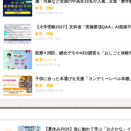
灘・渋幕など全国の中高生18名が入賞...京進「数
教育・受験
2026.8.5 Wed 22:15
【大学受験2027】文科省「実施要項Q&A」AI面
教育・受験
2026.8.6 Thu 19:0
医療✕消防、縫合デモやAED講習も「おしごと体験博
教育イベント
2026.8.6 Thu 0:15
子供に合った本選びを支援「ヨンデミーレベル本棚
教育・受験
2026.8.5 Wed 23:45
【夏休み2026】魚に触れて学ぶ「おさかな」イ