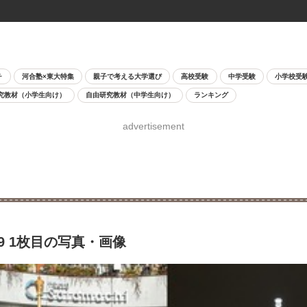
チ
河合塾×東大特集
親子で考える大学選び
高校受験
中学受験
小学校受
究教材（小学生向け）
自由研究教材（中学生向け）
ランキング
advertisement
9 1枚目の写真・画像