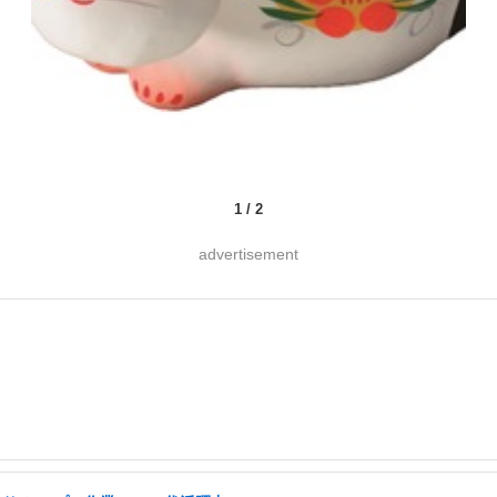
1
/
2
advertisement