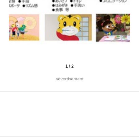
1
/
2
advertisement