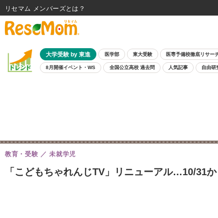
リセマム メンバーズ
大学受験 by 東進
医学部
東大受験
医専予備校徹底リサー
8月開催イベント・WS
全国公立高校 過去問
人気記事
自由研
教育・受験
未就学児
「こどもちゃれんじTV」リニューアル…10/31