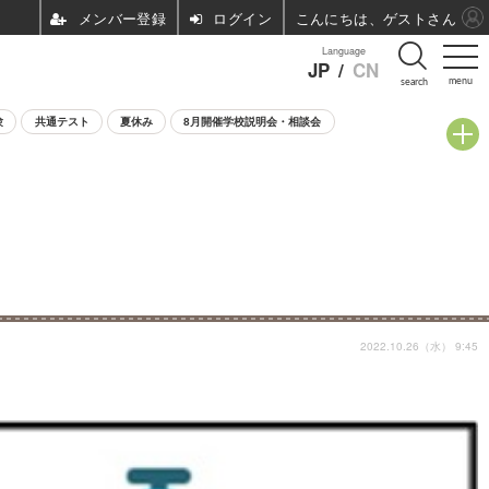
ログイン
こんにちは、ゲストさん
Language
JP
/
CN
menu
search
験
共通テスト
夏休み
8月開催学校説明会・相談会
2022.10.26（水） 9:45