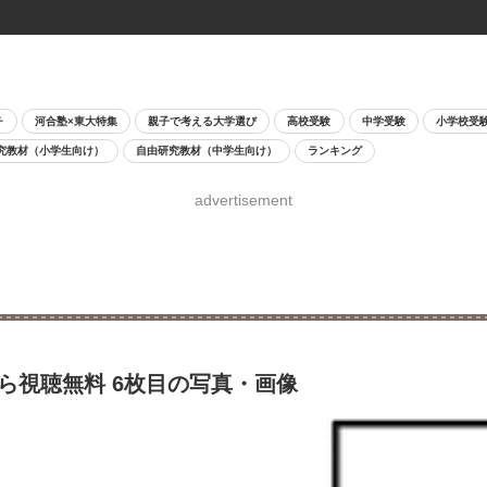
チ
河合塾×東大特集
親子で考える大学選び
高校受験
中学受験
小学校受
究教材（小学生向け）
自由研究教材（中学生向け）
ランキング
advertisement
から視聴無料 6枚目の写真・画像