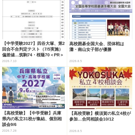
【中学受験2027】四谷大塚、第2
高校囲碁全国大会、団体戦は
回合不合判定テスト（7/5実施）
灘・南山女子部が優勝
偏差値…筑駒74・桜蔭70＜PR＞
2026.7.10
2026.8.5
【高校受験】【中学受験】兵庫
【高校受験】横須賀の私立4校が
県内の私立31校が集結、個別相
参加…合同相談会10/12
談会9/6
2026.7.28
2026.8.5