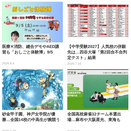
医療✕消防、縫合デモやAED講
【中学受験2027】人気校の併願
習も「おしごと体験博」9/5
先は…四谷大塚「第2回合不合判
定テスト」結果
2026.8.6
2026.7.16
砂金甲子園、神戸女学院が優
全国高校麻雀32チーム本選出
勝…全国14校の中高生が腕競う
場…麻布や大阪星光、東海も
2026.7.29