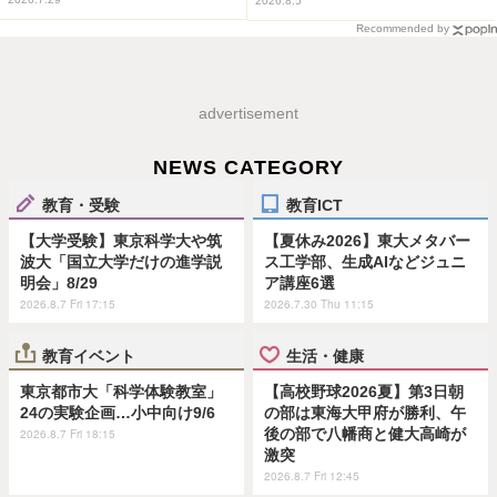
2026.8.5
Recommended by
advertisement
NEWS CATEGORY
教育・受験
教育ICT
【大学受験】東京科学大や筑
【夏休み2026】東大メタバー
波大「国立大学だけの進学説
ス工学部、生成AIなどジュニ
明会」8/29
ア講座6選
2026.8.7 Fri 17:15
2026.7.30 Thu 11:15
教育イベント
生活・健康
東京都市大「科学体験教室」
【高校野球2026夏】第3日朝
24の実験企画…小中向け9/6
の部は東海大甲府が勝利、午
後の部で八幡商と健大高崎が
2026.8.7 Fri 18:15
激突
2026.8.7 Fri 12:45