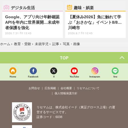
デジタル生活
趣味・娯楽
Google、アプリ向け年齢確認
【夏休み2026】魚に触れて学
APIを年内に世界展開…未成年
ぶ「おさかな」イベント8/8…
者保護を強化
川崎市
2026.7.31 Fri 13:45
2026.8.7 Fri 10:45
ホーム
›
教育・受験
›
未就学児
›
記事
›
写真・画像
TOP
Home
Facebook
X
YouTube
Instagram
line
お問合せ
広告掲載
会社概要
リセマムについて
個人情報保護方針
リセマムは、株式会社イード（東証グロース上場）の運
営するサービスです。
証券コード：6038