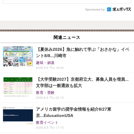
Sponsored by
関連ニュース
【夏休み2026】魚に触れて学ぶ「おさかな」イベ
ント8/8...川崎市
趣味・娯楽
2026.8.6 Thu 16:45
【大学受験2027】京都府立大、募集人員を増員...
文学部は一般選抜も拡大
教育・受験
2026.8.6 Thu 22:15
アメリカ留学の奨学金情報を紹介8/27東
京...EducationUSA
教育イベント
2026.8.6 Thu 17:15