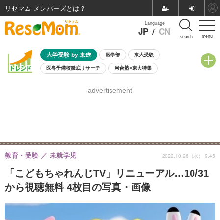
リセマム メンバーズ
Language
JP
/
CN
menu
search
大学受験 by 東進
医学部
東大受験
医専予備校徹底リサーチ
河合塾×東大特集
親子で考える大学選び
高校受験
中学受験
小学校受験
advertisement
共通テスト
夏休み
8月開催学校説明会・相談会
8月開催イベント・WS
全国公立高校 過去問
人気記事
自由研究教材（小学生向け）
自由研究教材（中学生向け）
ランキング
教育・受験
未就学児
2022.10.26（水） 9:45
「こどもちゃれんじTV」リニューアル…10/31
から視聴無料 4枚目の写真・画像