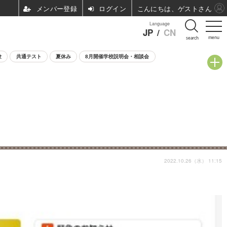
ログイン
こんにちは、ゲストさん
Language
JP
/
CN
menu
search
験
共通テスト
夏休み
8月開催学校説明会・相談会
2022.10.26（水） 11:15