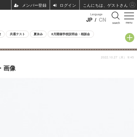
ログイン
こんにちは、ゲストさん
Language
JP
/
CN
menu
search
験
共通テスト
夏休み
8月開催学校説明会・相談会
2022.10.27（木） 9:45
・画像