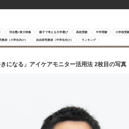
チ
河合塾×東大特集
親子で考える大学選び
高校受験
中学受験
小学校受
究教材（小学生向け）
自由研究教材（中学生向け）
ランキング
きになる」アイケアモニター活用法 2枚目の写真