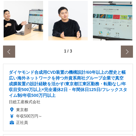
‹
1
/
3
ダイヤモンド合成用CVD装置の機構設計/60年以上の歴史と幅
広い海外ネットワークを持つ外資系商社グループ企業で真空
成膜装置の設計経験を活かす/東京都江東区勤務・転勤なし/年
収目安500万以上×完全週休2日・年間休日125日/フレックスタ
イム制/年収500万円以上
日総工産株式会社
東京都
年収500万円～
正社員