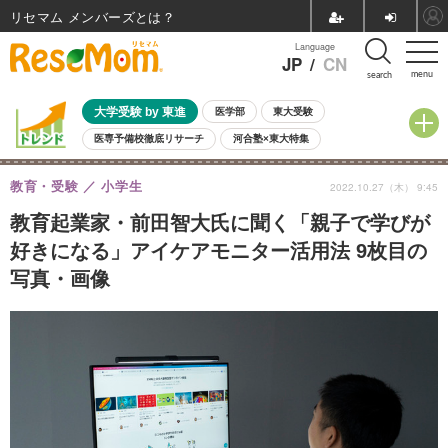
リセマム メンバーズ
Language
JP
/
CN
menu
search
大学受験 by 東進
医学部
東大受験
医専予備校徹底リサーチ
河合塾×東大特集
親子で考える大学選び
高校受験
中学受験
小学校受験
教育・受験
小学生
2022.10.27（木） 9:45
共通テスト
夏休み
8月開催学校説明会・相談会
8月開催イベント・WS
全国公立高校 過去問
人気記事
教育起業家・前田智大氏に聞く「親子で学びが
自由研究教材（小学生向け）
自由研究教材（中学生向け）
ランキング
好きになる」アイケアモニター活用法 9枚目の
写真・画像