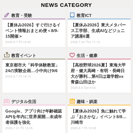
NEWS CATEGORY
教育・受験
教育ICT
【夏休み2026】すぐ行けるイ
【夏休み2026】東大メタバー
ベント情報おまとめ便＜8/9-
ス工学部、生成AIなどジュニ
15開催＞
ア講座6選
2026.8.7 Fri 19:45
2026.7.30 Thu 11:15
教育イベント
生活・健康
東京都市大「科学体験教室」
【高校野球2026夏】東海大甲
24の実験企画…小中向け9/6
府・健大高崎・有明・長崎日
大が勝利…第4日は遊学館vs
2026.8.7 Fri 18:15
青森山田ほか
2026.8.8 Sat 9:52
デジタル生活
趣味・娯楽
Google、アプリ向け年齢確認
【夏休み2026】魚に触れて学
APIを年内に世界展開…未成年
ぶ「おさかな」イベント8/8…
者保護を強化
川崎市
2026.7.31 Fri 13:45
2026.8.7 Fri 10:45