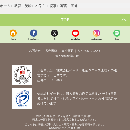
ホーム
›
教育・受験
›
小学生
›
記事
›
写真・画像
TOP
Home
Facebook
X
YouTube
Instagram
line
お問合せ
広告掲載
会社概要
リセマムについて
個人情報保護方針
リセマムは、株式会社イード（東証グロース上場）の運
営するサービスです。
証券コード：6038
株式会社イードは、個人情報の適切な取扱いを行う事業
者に対して付与されるプライバシーマークの付与認定を
受けています。
紹介した商品/サービスを購入、契約した場合に、
売上の一部が弊社サイトに還元されることがあります。
当サイトに掲載の記事・見出し・写真・画像の無断転載を禁じます。
Copyright © 2026 IID, Inc.