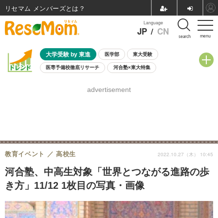
リセマム メンバーズ
Language
JP
/
CN
menu
search
大学受験 by 東進
医学部
東大受験
医専予備校徹底リサーチ
河合塾×東大特集
親子で考える大学選び
高校受験
中学受験
小学校受験
advertisement
共通テスト
夏休み
8月開催学校説明会・相談会
8月開催イベント・WS
全国公立高校 過去問
人気記事
自由研究教材（小学生向け）
自由研究教材（中学生向け）
ランキング
教育イベント
高校生
2022.10.27（木） 10:45
河合塾、中高生対象「世界とつながる進路の歩
き方」11/12 1枚目の写真・画像