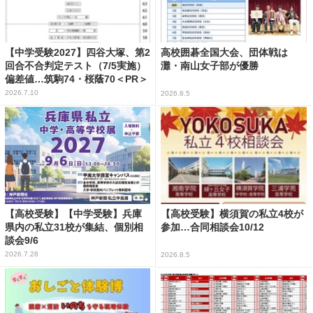
【中学受験2027】四谷大塚、第2
高校囲碁全国大会、団体戦は
回合不合判定テスト（7/5実施）
灘・南山女子部が優勝
偏差値…筑駒74・桜蔭70＜PR＞
2026.7.10
2026.8.5
【高校受験】【中学受験】兵庫
【高校受験】横須賀の私立4校が
県内の私立31校が集結、個別相
参加…合同相談会10/12
談会9/6
2026.7.28
2026.8.5