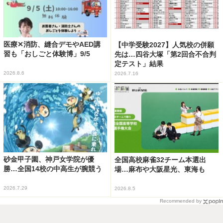
医療✕消防、縫合デモやAED講
【中学受験2027】人気校の併願
習も「おしごと体験博」9/5
先は…四谷大塚「第2回合不合判
定テスト」結果
2026.8.6
2026.7.16
砂金甲子園、神戸女学院が優
全国高校麻雀32チーム本選出
勝…全国14校の中高生が腕競う
場…麻布や大阪星光、東海も
2026.7.29
2026.8.5
Recommended by