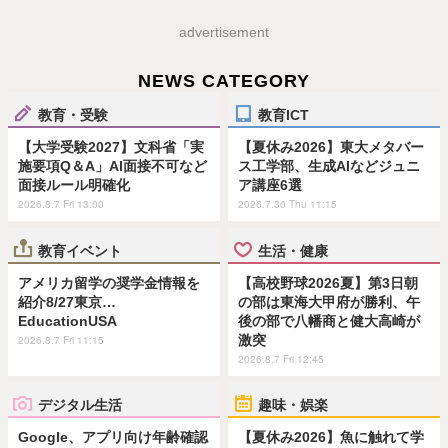
advertisement
NEWS CATEGORY
教育・受験
教育ICT
【大学受験2027】文科省「実
【夏休み2026】東大メタバー
施要項Q＆A」AI面接不可など
ス工学部、生成AIなどジュニ
面接ルール明確化
ア講座6選
2026.8.7 Fri 13:00
2026.7.30 Thu 11:15
教育イベント
生活・健康
アメリカ留学の奨学金情報を
【高校野球2026夏】第3日朝
紹介8/27東京…
の部は東海大甲府が勝利、午
EducationUSA
後の部で八幡商と健大高崎が
激突
2026.8.7 Fri 11:15
2026.8.7 Fri 12:45
デジタル生活
趣味・娯楽
Google、アプリ向け年齢確認
【夏休み2026】魚に触れて学