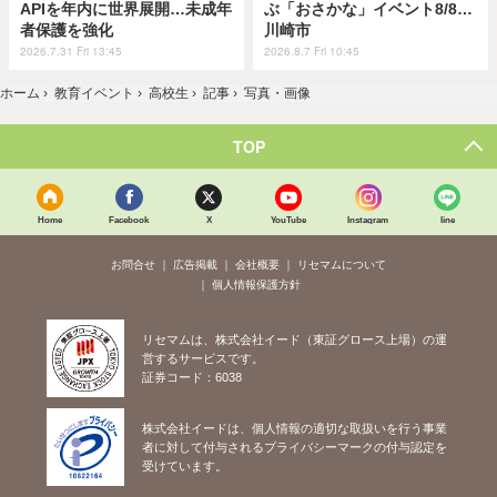
APIを年内に世界展開…未成年
ぶ「おさかな」イベント8/8…
者保護を強化
川崎市
2026.7.31 Fri 13:45
2026.8.7 Fri 10:45
ホーム
›
教育イベント
›
高校生
›
記事
›
写真・画像
TOP
Home
Facebook
X
YouTube
Instagram
line
お問合せ
広告掲載
会社概要
リセマムについて
個人情報保護方針
リセマムは、株式会社イード（東証グロース上場）の運
営するサービスです。
証券コード：6038
株式会社イードは、個人情報の適切な取扱いを行う事業
者に対して付与されるプライバシーマークの付与認定を
受けています。