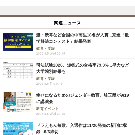
関連ニュース
灘・渋幕など全国の中高生18名が入賞...京進「数
学解法コンテスト」結果発表
教育・受験
2026.8.5 Wed 22:15
司法試験2026、短答式の合格率79.3%...早大など
大学院別結果も
教育・受験
2026.8.6 Thu 0:45
幸せになるためのジェンダー教育、埼玉県が9/19
に講演会
教育イベント
2026.8.5 Wed 23:15
ドラえもん短歌、入選作は11/20発売の新刊に収
録...9/3締切