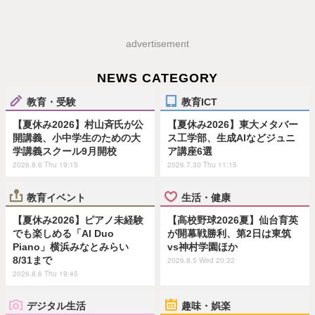
advertisement
NEWS CATEGORY
教育・受験
教育ICT
【夏休み2026】村山斉氏が公
【夏休み2026】東大メタバー
開講義、小中学生のための大
ス工学部、生成AIなどジュニ
学講義スクール9月開校
ア講座6選
2026.8.6 Thu 19:15
2026.7.30 Thu 11:15
教育イベント
生活・健康
【夏休み2026】ピアノ未経験
【高校野球2026夏】仙台育英
でも楽しめる「AI Duo
が開幕戦勝利、第2日は東筑
Piano」横浜みなとみらい
vs神村学園ほか
8/31まで
2026.8.5 Wed 20:32
2026.8.6 Thu 19:45
デジタル生活
趣味・娯楽