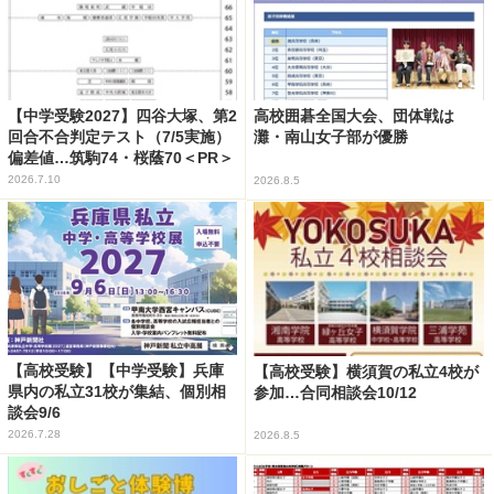
【中学受験2027】四谷大塚、第2
高校囲碁全国大会、団体戦は
回合不合判定テスト（7/5実施）
灘・南山女子部が優勝
偏差値…筑駒74・桜蔭70＜PR＞
2026.7.10
2026.8.5
【高校受験】【中学受験】兵庫
【高校受験】横須賀の私立4校が
県内の私立31校が集結、個別相
参加…合同相談会10/12
談会9/6
2026.7.28
2026.8.5