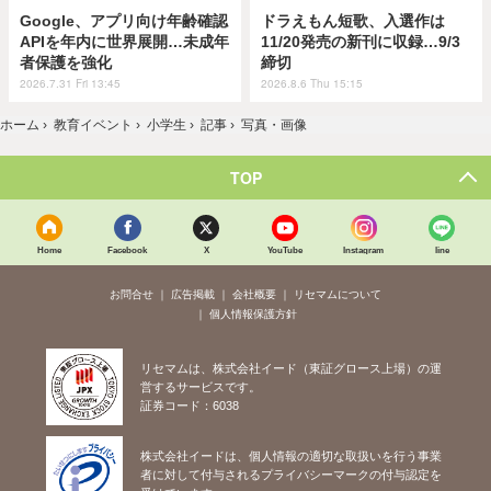
Google、アプリ向け年齢確認
ドラえもん短歌、入選作は
APIを年内に世界展開…未成年
11/20発売の新刊に収録…9/3
者保護を強化
締切
2026.7.31 Fri 13:45
2026.8.6 Thu 15:15
ホーム
›
教育イベント
›
小学生
›
記事
›
写真・画像
TOP
Home
Facebook
X
YouTube
Instagram
line
お問合せ
広告掲載
会社概要
リセマムについて
個人情報保護方針
リセマムは、株式会社イード（東証グロース上場）の運
営するサービスです。
証券コード：6038
株式会社イードは、個人情報の適切な取扱いを行う事業
者に対して付与されるプライバシーマークの付与認定を