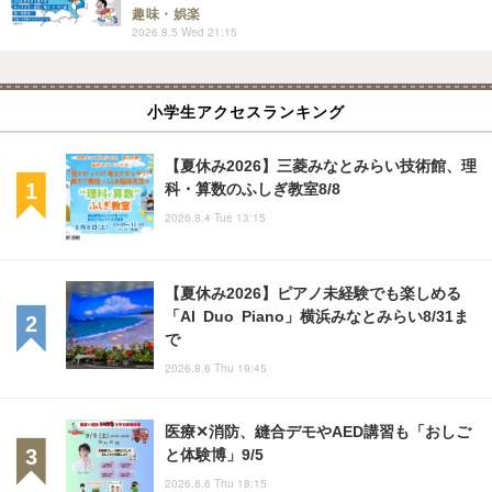
趣味・娯楽
2026.8.5 Wed 21:15
小学生アクセスランキング
【夏休み2026】三菱みなとみらい技術館、理
科・算数のふしぎ教室8/8
2026.8.4 Tue 13:15
【夏休み2026】ピアノ未経験でも楽しめる
「AI Duo Piano」横浜みなとみらい8/31ま
で
2026.8.6 Thu 19:45
医療✕消防、縫合デモやAED講習も「おしご
と体験博」9/5
2026.8.6 Thu 18:15