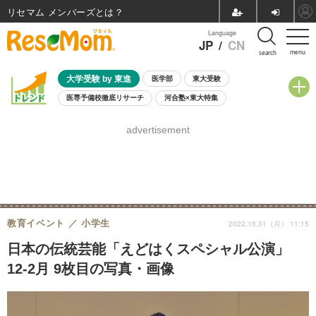
リセマム メンバーズ
Language
JP
/
CN
menu
search
大学受験 by 東進
医学部
東大受験
医専予備校徹底リサーチ
河合塾×東大特集
親子で考える大学選び
高校受験
中学受験
小学校受験
advertisement
共通テスト
夏休み
8月開催学校説明会・相談会
8月開催イベント・WS
全国公立高校 過去問
人気記事
自由研究教材（小学生向け）
自由研究教材（中学生向け）
ランキング
教育イベント
小学生
2022.10.31（月） 11:15
日本の伝統芸能「えどはくスペシャル公演」
12-2月 9枚目の写真・画像