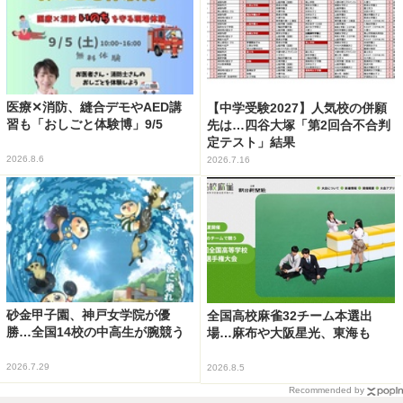
医療✕消防、縫合デモやAED講
【中学受験2027】人気校の併願
習も「おしごと体験博」9/5
先は…四谷大塚「第2回合不合判
定テスト」結果
2026.8.6
2026.7.16
砂金甲子園、神戸女学院が優
全国高校麻雀32チーム本選出
勝…全国14校の中高生が腕競う
場…麻布や大阪星光、東海も
2026.7.29
2026.8.5
Recommended by