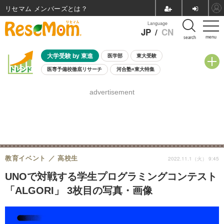
リセマム メンバーズ
Language
JP
/
CN
menu
search
大学受験 by 東進
医学部
東大受験
医専予備校徹底リサーチ
河合塾×東大特集
親子で考える大学選び
高校受験
中学受験
小学校受験
advertisement
共通テスト
夏休み
8月開催学校説明会・相談会
8月開催イベント・WS
全国公立高校 過去問
人気記事
自由研究教材（小学生向け）
自由研究教材（中学生向け）
ランキング
教育イベント
高校生
2022.11.1（火） 9:45
UNOで対戦する学生プログラミングコンテスト
「ALGORI」 3枚目の写真・画像