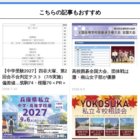
こちらの記事もおすすめ
【中学受験2027】四谷大塚、第2
高校囲碁全国大会、団体戦は
回合不合判定テスト（7/5実施）
灘・南山女子部が優勝
偏差値…筑駒74・桜蔭70＜PR＞
2026.7.10
2026.8.5