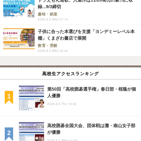
録...9/3締切
趣味・娯楽
2026.8.5 Wed 21:15
子供に合った本選びを支援「ヨンデミーレベル本
棚」くまざわ書店で展開
教育・受験
2026.8.5 Wed 23:45
高校生アクセスランキング
第50回「高校囲碁選手権」春日部・桜蔭が個
人優勝
2026.8.6 Thu 16:45
高校囲碁全国大会、団体戦は灘・南山女子部
が優勝
2026.8.5 Wed 10:40