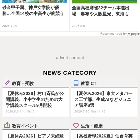
砂金甲子園、神戸女学院が優
全国高校麻雀32チーム本選出
勝…全国14校の中高生が腕競う
場…麻布や大阪星光、東海も
2026.7.29
2026.8.5
Recommended by
advertisement
NEWS CATEGORY
教育・受験
教育ICT
【夏休み2026】村山斉氏が公
【夏休み2026】東大メタバー
開講義、小中学生のための大
ス工学部、生成AIなどジュニ
学講義スクール9月開校
ア講座6選
2026.8.6 Thu 19:15
2026.7.30 Thu 11:15
教育イベント
生活・健康
【夏休み2026】ピアノ未経験
【高校野球2026夏】仙台育英