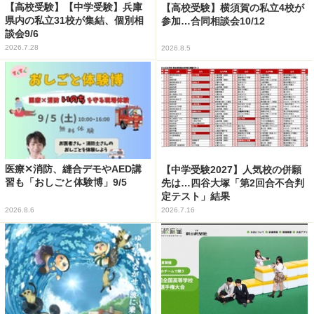
【高校受験】【中学受験】兵庫
【高校受験】横須賀の私立4校が
県内の私立31校が集結、個別相
参加…合同相談会10/12
談会9/6
2026.7.28
2026.8.5
医療✕消防、縫合デモやAED講
【中学受験2027】人気校の併願
習も「おしごと体験博」9/5
先は…四谷大塚「第2回合不合判
定テスト」結果
2026.8.6
2026.7.16