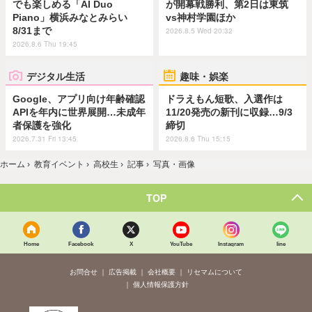
でも楽しめる「AI Duo
が開幕戦勝利、第2日は東筑
Piano」横浜みなとみらい
vs神村学園ほか
8/31まで
2026.8.5 Wed 20:32
2026.8.6 Thu 19:45
デジタル生活
趣味・娯楽
Google、アプリ向け年齢確認
ドラえもん短歌、入選作は
APIを年内に世界展開…未成年
11/20発売の新刊に収録…9/3
者保護を強化
締切
2026.7.31 Fri 13:45
2026.8.6 Thu 15:15
ホーム
›
教育イベント
›
高校生
›
記事
›
写真・画像
TOP
Home
Facebook
X
YouTube
Instagram
line
お問合せ
広告掲載
会社概要
リセマムについて
個人情報保護方針