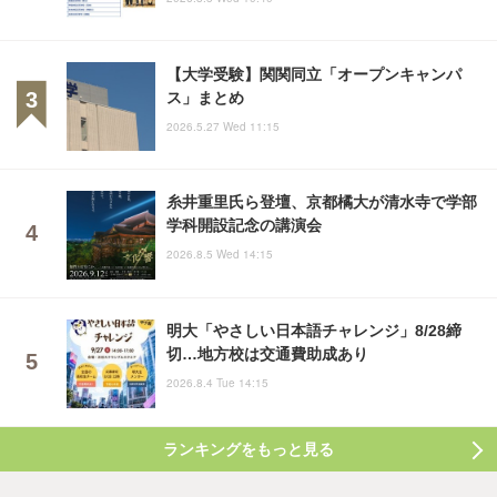
【大学受験】関関同立「オープンキャンパ
ス」まとめ
2026.5.27 Wed 11:15
糸井重里氏ら登壇、京都橘大が清水寺で学部
学科開設記念の講演会
2026.8.5 Wed 14:15
明大「やさしい日本語チャレンジ」8/28締
切…地方校は交通費助成あり
2026.8.4 Tue 14:15
ランキングをもっと見る