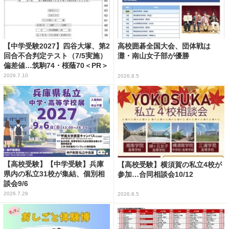
【中学受験2027】四谷大塚、第2
高校囲碁全国大会、団体戦は
回合不合判定テスト（7/5実施）
灘・南山女子部が優勝
偏差値…筑駒74・桜蔭70＜PR＞
2026.7.10
2026.8.5
【高校受験】【中学受験】兵庫
【高校受験】横須賀の私立4校が
県内の私立31校が集結、個別相
参加…合同相談会10/12
談会9/6
2026.7.28
2026.8.5