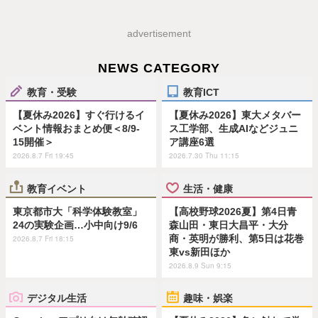
advertisement
NEWS CATEGORY
教育・受験
教育ICT
【夏休み2026】すぐ行けるイ
【夏休み2026】東大メタバー
ベント情報おまとめ便＜8/9-
ス工学部、生成AIなどジュニ
15開催＞
ア講座6選
2026.8.7 Fri 19:45
2026.7.30 Thu 11:15
教育イベント
生活・健康
東京都市大「科学体験教室」
【高校野球2026夏】第4日青
24の実験企画…小中向け9/6
森山田・東日大昌平・大分
商・英明が勝利、第5日は花巻
2026.8.7 Fri 18:15
東vs新田ほか
2026.8.9 Sun 9:15
デジタル生活
趣味・娯楽