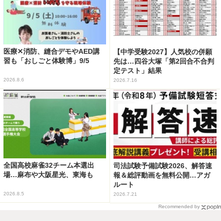
医療✕消防、縫合デモやAED講
【中学受験2027】人気校の併願
習も「おしごと体験博」9/5
先は…四谷大塚「第2回合不合判
定テスト」結果
2026.8.6
2026.7.16
全国高校麻雀32チーム本選出
司法試験予備試験2026、解答速
場…麻布や大阪星光、東海も
報＆総評動画を無料公開…アガ
ルート
2026.8.5
2026.7.21
Recommended by