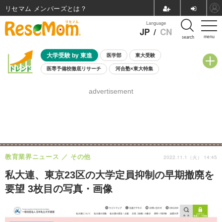
リセマム メンバーズ
Language
JP
/
CN
menu
search
大学受験 by 東進
医学部
東大受験
医専予備校徹底リサーチ
河合塾×東大特集
親子で考える大学選び
高校受験
中学受験
小学校受験
advertisement
共通テスト
夏休み
8月開催学校説明会・相談会
8月開催イベント・WS
全国公立高校 過去問
人気記事
自由研究教材（小学生向け）
自由研究教材（中学生向け）
ランキング
教育業界ニュース
その他
2022.11.1（火） 14:45
私大連、東京23区の大学定員抑制の早期撤廃を
要望 3枚目の写真・画像