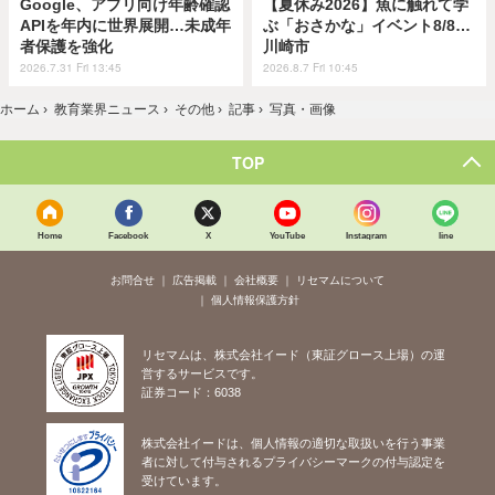
Google、アプリ向け年齢確認
【夏休み2026】魚に触れて学
APIを年内に世界展開…未成年
ぶ「おさかな」イベント8/8…
者保護を強化
川崎市
2026.7.31 Fri 13:45
2026.8.7 Fri 10:45
ホーム
›
教育業界ニュース
›
その他
›
記事
›
写真・画像
TOP
Home
Facebook
X
YouTube
Instagram
line
お問合せ
広告掲載
会社概要
リセマムについて
個人情報保護方針
リセマムは、株式会社イード（東証グロース上場）の運
営するサービスです。
証券コード：6038
株式会社イードは、個人情報の適切な取扱いを行う事業
者に対して付与されるプライバシーマークの付与認定を
受けています。