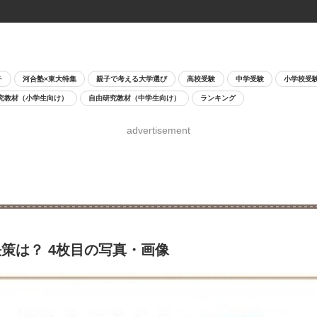
チ
河合塾×東大特集
親子で考える大学選び
高校受験
中学受験
小学校受
究教材（小学生向け）
自由研究教材（中学生向け）
ランキング
advertisement
策は？ 4枚目の写真・画像