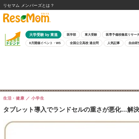
リセマム メンバーズ
大学受験 by 東進
医学部
東大受験
医専予備校徹底リサー
8月開催イベント・WS
全国公立高校 過去問
人気記事
自由研
生活・健康
小学生
タブレット導入でランドセルの重さが悪化…解決