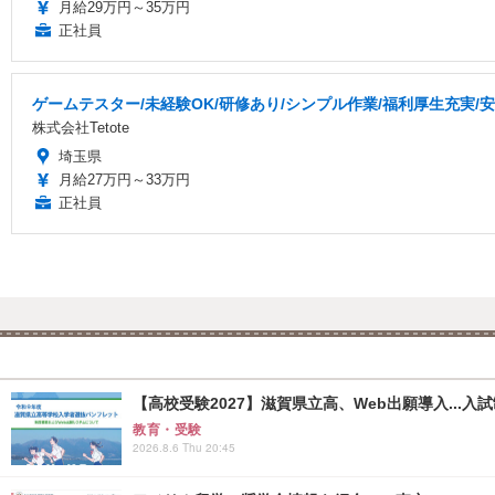
月給29万円～35万円
正社員
ゲームテスター/未経験OK/研修あり/シンプル作業/福利厚生充実/
株式会社Tetote
埼玉県
月給27万円～33万円
正社員
【高校受験2027】滋賀県立高、Web出願導入...入
教育・受験
2026.8.6 Thu 20:45