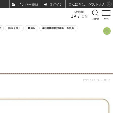
ログイン
こんにちは、ゲストさん
Language
JP
/
CN
menu
search
験
共通テスト
夏休み
8月開催学校説明会・相談会
2022.11.2（水） 12:15