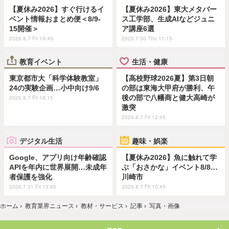
【夏休み2026】すぐ行けるイ
【夏休み2026】東大メタバー
ベント情報おまとめ便＜8/9-
ス工学部、生成AIなどジュニ
15開催＞
ア講座6選
2026.8.7 Fri 19:45
2026.7.30 Thu 11:15
教育イベント
生活・健康
東京都市大「科学体験教室」
【高校野球2026夏】第3日朝
24の実験企画…小中向け9/6
の部は東海大甲府が勝利、午
後の部で八幡商と健大高崎が
2026.8.7 Fri 18:15
激突
2026.8.7 Fri 12:45
デジタル生活
趣味・娯楽
Google、アプリ向け年齢確認
【夏休み2026】魚に触れて学
APIを年内に世界展開…未成年
ぶ「おさかな」イベント8/8…
者保護を強化
川崎市
2026.7.31 Fri 13:45
2026.8.7 Fri 10:45
ホーム
›
教育業界ニュース
›
教材・サービス
›
記事
›
写真・画像