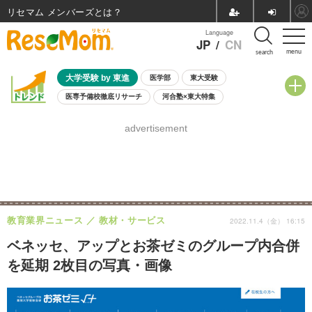
リセマム メンバーズ
Language
JP
/
CN
menu
search
大学受験 by 東進
医学部
東大受験
医専予備校徹底リサーチ
河合塾×東大特集
親子で考える大学選び
高校受験
中学受験
小学校受験
advertisement
共通テスト
夏休み
8月開催学校説明会・相談会
8月開催イベント・WS
全国公立高校 過去問
人気記事
自由研究教材（小学生向け）
自由研究教材（中学生向け）
ランキング
教育業界ニュース
教材・サービス
2022.11.4（金） 16:15
ベネッセ、アップとお茶ゼミのグループ内合併
を延期 2枚目の写真・画像