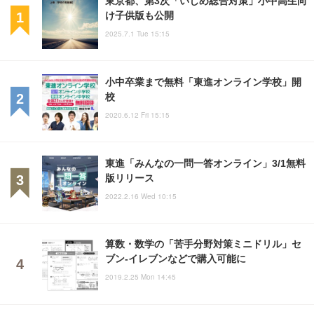
東京都、第3次「いじめ総合対策」小中高生向
け子供版も公開
2025.7.1 Tue 15:15
小中卒業まで無料「東進オンライン学校」開
校
2020.6.12 Fri 15:15
東進「みんなの一問一答オンライン」3/1無料
版リリース
2022.2.16 Wed 10:15
算数・数学の「苦手分野対策ミニドリル」セ
ブン-イレブンなどで購入可能に
2019.2.25 Mon 14:45