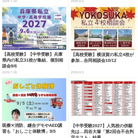
2026.7.10
2026.8.5
【高校受験】【中学受験】兵庫
【高校受験】横須賀の私立4校が
県内の私立31校が集結、個別相
参加…合同相談会10/12
談会9/6
2026.7.28
2026.8.5
医療✕消防、縫合デモやAED講
【中学受験2027】人気校の併願
習も「おしごと体験博」9/5
先は…四谷大塚「第2回合不合判
定テスト」結果