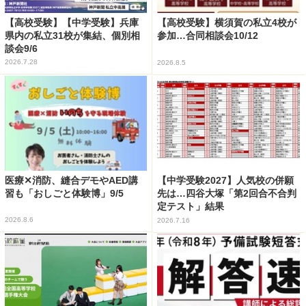
【高校受験】【中学受験】兵庫
【高校受験】横須賀の私立4校が
県内の私立31校が集結、個別相
参加…合同相談会10/12
談会9/6
2026.7.28
2026.8.5
医療✕消防、縫合デモやAED講
【中学受験2027】人気校の併願
習も「おしごと体験博」9/5
先は…四谷大塚「第2回合不合判
定テスト」結果
2026.8.6
2026.7.16