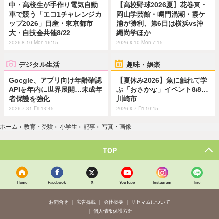
中・高校生が手作り電気自動
【高校野球2026夏】花巻東・
車で競う「エコ1チャレンジカ
岡山学芸館・鳴門渦潮・霞ケ
ップ2026」日産・東京都市
浦が勝利、第6日は横浜vs沖
大・自技会共催8/22
縄尚学ほか
2026.8.10 Mon 16:15
2026.8.10 Mon 7:15
デジタル生活
趣味・娯楽
Google、アプリ向け年齢確認
【夏休み2026】魚に触れて学
APIを年内に世界展開…未成年
ぶ「おさかな」イベント8/8…
者保護を強化
川崎市
2026.7.31 Fri 13:45
2026.8.7 Fri 10:45
ホーム
›
教育・受験
›
小学生
›
記事
›
写真・画像
TOP
Home
Facebook
X
YouTube
Instagram
line
お問合せ
広告掲載
会社概要
リセマムについて
個人情報保護方針