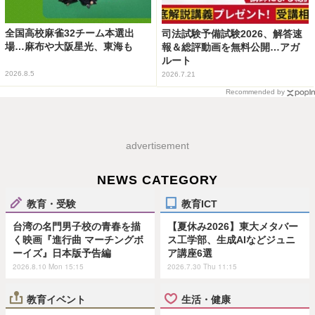
全国高校麻雀32チーム本選出
司法試験予備試験2026、解答速
場…麻布や大阪星光、東海も
報＆総評動画を無料公開…アガ
ルート
2026.8.5
2026.7.21
Recommended by
advertisement
NEWS CATEGORY
教育・受験
教育ICT
台湾の名門男子校の青春を描
【夏休み2026】東大メタバー
く映画『進行曲 マーチングボ
ス工学部、生成AIなどジュニ
ーイズ』日本版予告編
ア講座6選
2026.8.10 Mon 15:15
2026.7.30 Thu 11:15
教育イベント
生活・健康