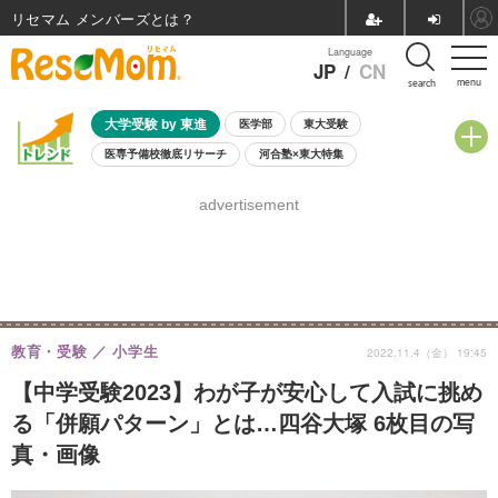
リセマム メンバーズ
Language
JP
/
CN
menu
search
大学受験 by 東進
医学部
東大受験
医専予備校徹底リサーチ
河合塾×東大特集
親子で考える大学選び
高校受験
中学受験
小学校受験
advertisement
共通テスト
夏休み
8月開催学校説明会・相談会
8月開催イベント・WS
全国公立高校 過去問
人気記事
自由研究教材（小学生向け）
自由研究教材（中学生向け）
ランキング
教育・受験
小学生
2022.11.4（金） 19:45
【中学受験2023】わが子が安心して入試に挑め
る「併願パターン」とは…四谷大塚 6枚目の写
真・画像