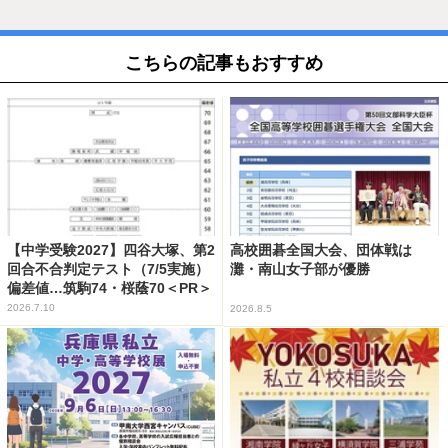
こちらの記事もおすすめ
【中学受験2027】四谷大塚、第2
高校囲碁全国大会、団体戦は
回合不合判定テスト（7/5実施）
灘・南山女子部が優勝
偏差値…筑駒74・桜蔭70＜PR＞
2026.7.10
2026.8.5