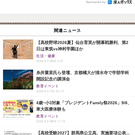
Sponsored by
関連ニュース
【高校野球2026夏】仙台育英が開幕戦勝利、第2
日は東筑vs神村学園ほか
生活・健康
2026.8.5 Wed 2:32
糸井重里氏ら登壇、京都橘大が清水寺で学部学科
開設記念の講演会
教育イベント
2026.8.4 Tue 20:15
4歳~小3対象「プレジデントFamily祭2026」9/6、
東大医療体験も
教育イベント
2026.8.5 Wed 17:15
【高校受験2027】群馬県公立高、実施要項公表...