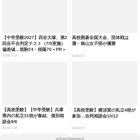
【中学受験2027】四谷大塚、第2
高校囲碁全国大会、団体戦は
回合不合判定テスト（7/5実施）
灘・南山女子部が優勝
偏差値…筑駒74・桜蔭70＜PR＞
2026.7.10
2026.8.5
【高校受験】【中学受験】兵庫
【高校受験】横須賀の私立4校が
県内の私立31校が集結、個別相
参加…合同相談会10/12
談会9/6
2026.7.28
2026.8.5
advertisement