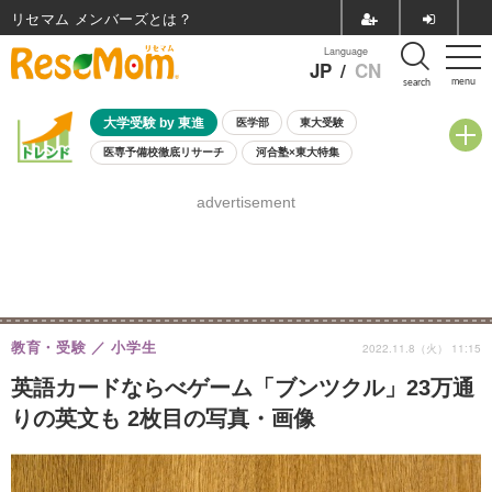
リセマム メンバーズ
Language
JP
/
CN
menu
search
大学受験 by 東進
医学部
東大受験
医専予備校徹底リサーチ
河合塾×東大特集
親子で考える大学選び
高校受験
中学受験
小学校受験
advertisement
共通テスト
夏休み
8月開催学校説明会・相談会
8月開催イベント・WS
全国公立高校 過去問
人気記事
自由研究教材（小学生向け）
自由研究教材（中学生向け）
ランキング
教育・受験
小学生
2022.11.8（火） 11:15
英語カードならべゲーム「ブンツクル」23万通
りの英文も 2枚目の写真・画像