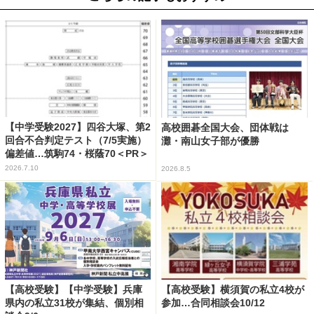
【中学受験2027】四谷大塚、第2
高校囲碁全国大会、団体戦は
回合不合判定テスト（7/5実施）
灘・南山女子部が優勝
偏差値…筑駒74・桜蔭70＜PR＞
2026.7.10
2026.8.5
【高校受験】【中学受験】兵庫
【高校受験】横須賀の私立4校が
県内の私立31校が集結、個別相
参加…合同相談会10/12