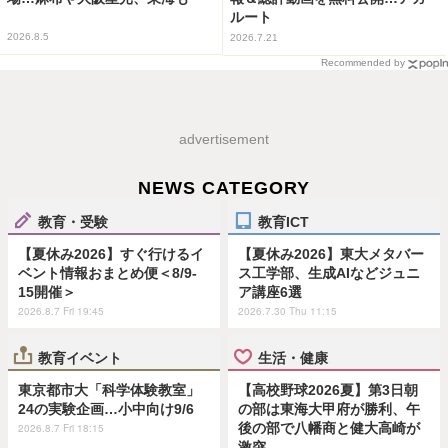
ルート
2026.8.5
2026.7.21
Recommended by
advertisement
NEWS CATEGORY
教育・受験
教育ICT
【夏休み2026】すぐ行けるイ
【夏休み2026】東大メタバー
ベント情報おまとめ便＜8/9-
ス工学部、生成AIなどジュニ
15開催＞
ア講座6選
2026.8.7 Fri 19:45
2026.7.30 Thu 11:15
教育イベント
生活・健康
東京都市大「科学体験教室」
【高校野球2026夏】第3日朝
24の実験企画…小中向け9/6
の部は東海大甲府が勝利、午
後の部で八幡商と健大高崎が
2026.8.7 Fri 18:15
激突