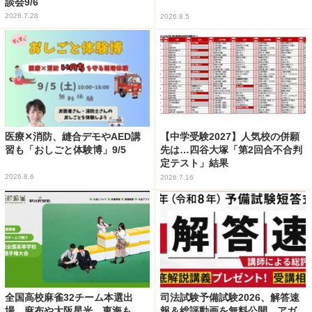
談会9/6
2026.7.28
2026.8.5
医療✕消防、縫合デモやAED講
【中学受験2027】人気校の併願
習も「おしごと体験博」9/5
先は…四谷大塚「第2回合不合判
定テスト」結果
2026.8.6
2026.7.16
全国高校麻雀32チーム本選出
司法試験予備試験2026、解答速
場…麻布や大阪星光、東海も
報＆総評動画を無料公開…アガ