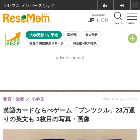
リセマム メンバーズ
Language
JP
/
CN
menu
search
大学受験 by 東進
医学部
東大受験
医専予備校徹底リサーチ
河合塾×東大特集
親子で考える大学選び
高校受験
中学受験
小学校受験
advertisement
共通テスト
夏休み
8月開催学校説明会・相談会
8月開催イベント・WS
全国公立高校 過去問
人気記事
自由研究教材（小学生向け）
自由研究教材（中学生向け）
ランキング
教育・受験
小学生
2022.11.8（火） 11:15
英語カードならべゲーム「ブンツクル」23万通
りの英文も 3枚目の写真・画像