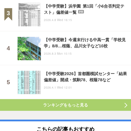
【中学受験】浜学園 第1回「小6合否判定テ
スト」偏差値一覧
PR
2026.4.8 Wed 16:15
【中学受験】今週末行ける中高一貫「学校見
学」8/8…桜蔭、品川女子など10校
2026.8.3 Mon 10:15
【中学受験2026】首都圏模試センター「結果
偏差値」開成・筑駒78、桜蔭78など
2026.4.1 Wed 12:01
ランキングをもっと見る
こちらの記事もおすすめ