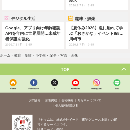
2026.8.7 Fri 12:45
デジタル生活
趣味・娯楽
Google、アプリ向け年齢確認
【夏休み2026】魚に触れて学
APIを年内に世界展開…未成年
ぶ「おさかな」イベント8/8…
者保護を強化
川崎市
2026.7.31 Fri 13:45
2026.8.7 Fri 10:45
ホーム
›
教育・受験
›
小学生
›
記事
›
写真・画像
TOP
Home
Facebook
X
YouTube
Instagram
line
お問合せ
広告掲載
会社概要
リセマムについて
個人情報保護方針
リセマムは、株式会社イード（東証グロース上場）の運
営するサービスです。
証券コード：6038