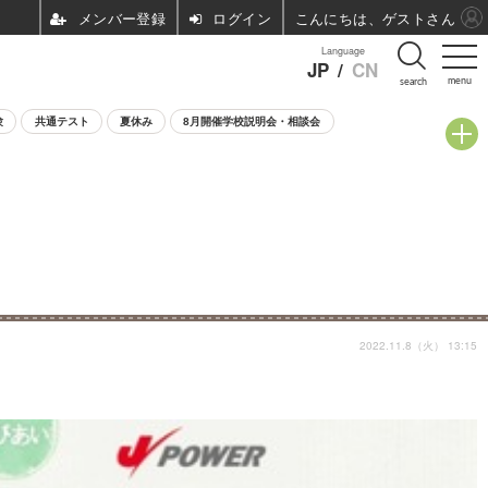
ログイン
こんにちは、ゲストさん
Language
JP
/
CN
menu
search
験
共通テスト
夏休み
8月開催学校説明会・相談会
2022.11.8（火） 13:15