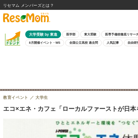
リセマム メンバーズ
大学受験 by 東進
医学部
東大受験
医専予備校徹底リサー
8月開催イベント・WS
全国公立高校 過去問
人気記事
自由研
教育イベント
大学生
エコ×エネ・カフェ「ローカルファーストが日本を変