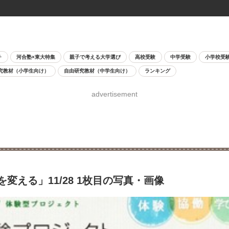
チ
河合塾×東大特集
親子で考える大学選び
高校受験
中学受験
小学校受
究教材（小学生向け）
自由研究教材（中学生向け）
ランキング
advertisement
える」11/28 1枚目の写真・画像