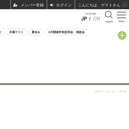
ログイン
こんにちは、ゲストさん
Language
JP
/
CN
menu
search
験
共通テスト
夏休み
8月開催学校説明会・相談会
2022.11.8（火） 15:45