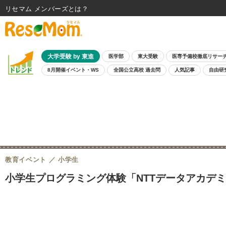
リセマム メンバーズ
大学受験 by 東進
医学部
東大受験
医専予備校徹底リサー
8月開催イベント・WS
全国公立高校 過去問
人気記事
自由研
教育イベント
小学生
小学生プログラミング体験「NTTデータアカデミア