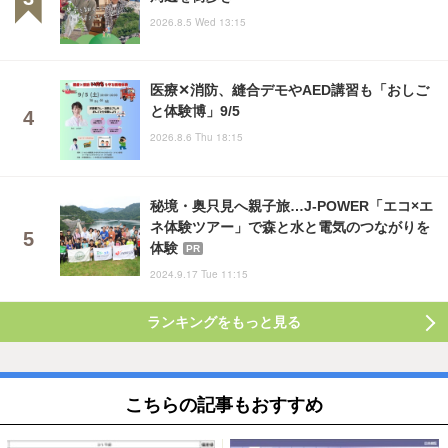
2026.8.5 Wed 13:15
医療✕消防、縫合デモやAED講習も「おしご
と体験博」9/5
2026.8.6 Thu 18:15
秘境・奥只見へ親子旅…J-POWER「エコ×エ
ネ体験ツアー」で森と水と電気のつながりを
体験
PR
2024.9.17 Tue 11:15
ランキングをもっと見る
こちらの記事もおすすめ