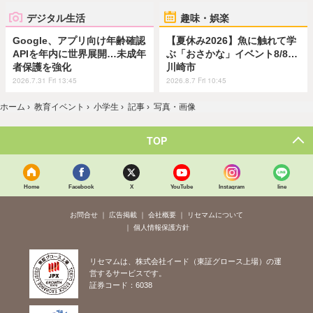
デジタル生活
趣味・娯楽
Google、アプリ向け年齢確認
【夏休み2026】魚に触れて学
APIを年内に世界展開…未成年
ぶ「おさかな」イベント8/8…
者保護を強化
川崎市
2026.7.31 Fri 13:45
2026.8.7 Fri 10:45
ホーム
›
教育イベント
›
小学生
›
記事
›
写真・画像
TOP
Home
Facebook
X
YouTube
Instagram
line
お問合せ
広告掲載
会社概要
リセマムについて
個人情報保護方針
リセマムは、株式会社イード（東証グロース上場）の運
営するサービスです。
証券コード：6038