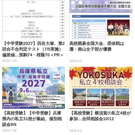
【中学受験2027】四谷大塚、第2
高校囲碁全国大会、団体戦は
回合不合判定テスト（7/5実施）
灘・南山女子部が優勝
偏差値…筑駒74・桜蔭70＜PR＞
2026.7.10
2026.8.5
【高校受験】【中学受験】兵庫
【高校受験】横須賀の私立4校が
県内の私立31校が集結、個別相
参加…合同相談会10/12
談会9/6
2026.7.28
2026.8.5