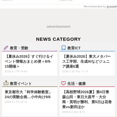
Recommended by
advertisement
NEWS CATEGORY
教育・受験
教育ICT
【夏休み2026】すぐ行けるイ
【夏休み2026】東大メタバー
ベント情報おまとめ便＜8/9-
ス工学部、生成AIなどジュニ
15開催＞
ア講座6選
2026.8.7 Fri 19:45
2026.7.30 Thu 11:15
教育イベント
生活・健康
東京都市大「科学体験教室」
【高校野球2026夏】第4日青
24の実験企画…小中向け9/6
森山田・東日大昌平・大分
商・英明が勝利、第5日は花巻
2026.8.7 Fri 18:15
東vs新田ほか
2026.8.9 Sun 9:15