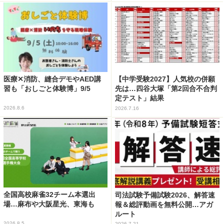
医療✕消防、縫合デモやAED講
【中学受験2027】人気校の併願
習も「おしごと体験博」9/5
先は…四谷大塚「第2回合不合判
定テスト」結果
2026.8.6
2026.7.16
全国高校麻雀32チーム本選出
司法試験予備試験2026、解答速
場…麻布や大阪星光、東海も
報＆総評動画を無料公開…アガ
ルート
2026.8.5
2026.7.21