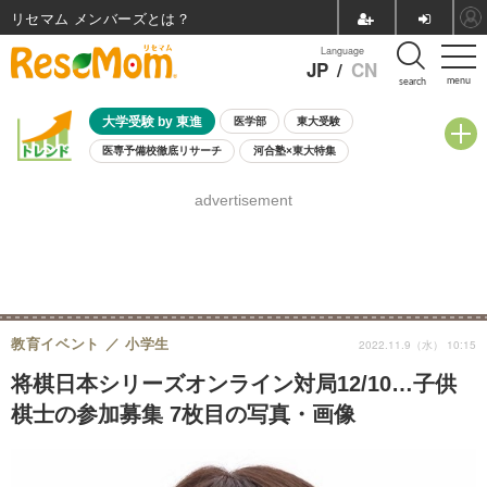
リセマム メンバーズ
Language
JP
/
CN
menu
search
大学受験 by 東進
医学部
東大受験
医専予備校徹底リサーチ
河合塾×東大特集
親子で考える大学選び
高校受験
中学受験
小学校受験
advertisement
共通テスト
夏休み
8月開催学校説明会・相談会
8月開催イベント・WS
全国公立高校 過去問
人気記事
自由研究教材（小学生向け）
自由研究教材（中学生向け）
ランキング
教育イベント
小学生
2022.11.9（水） 10:15
将棋日本シリーズオンライン対局12/10…子供
棋士の参加募集 7枚目の写真・画像