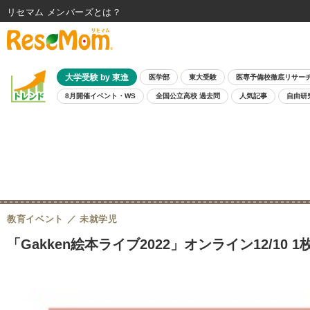
リセマム メンバーズ
大学受験 by 東進
医学部
東大受験
医専予備校徹底リサー
8月開催イベント・WS
全国公立高校 過去問
人気記事
自由研
教育イベント
未就学児
「Gakken絵本ライブ2022」オンライン12/10