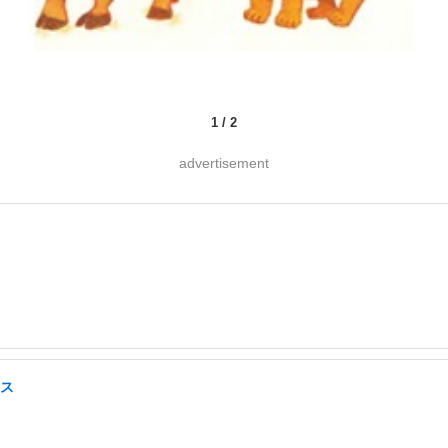
1
/
2
advertisement
クス