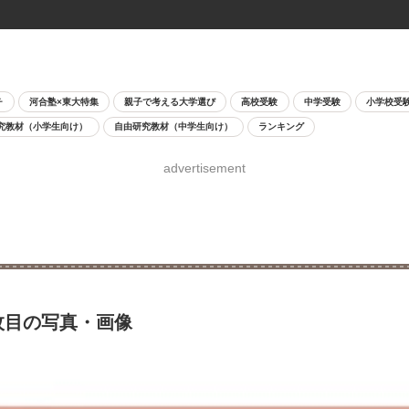
チ
河合塾×東大特集
親子で考える大学選び
高校受験
中学受験
小学校受
究教材（小学生向け）
自由研究教材（中学生向け）
ランキング
advertisement
 1枚目の写真・画像