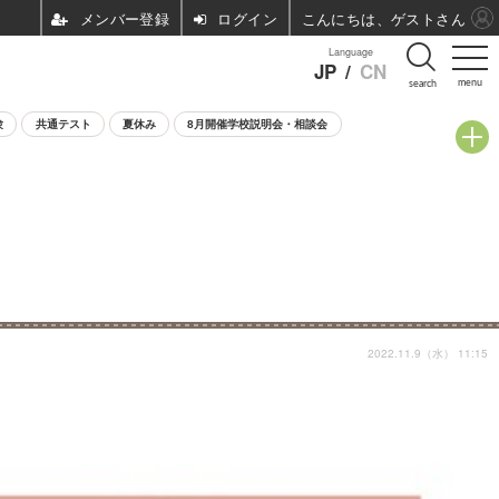
ログイン
こんにちは、ゲストさん
Language
JP
/
CN
menu
search
験
共通テスト
夏休み
8月開催学校説明会・相談会
2022.11.9（水） 11:15