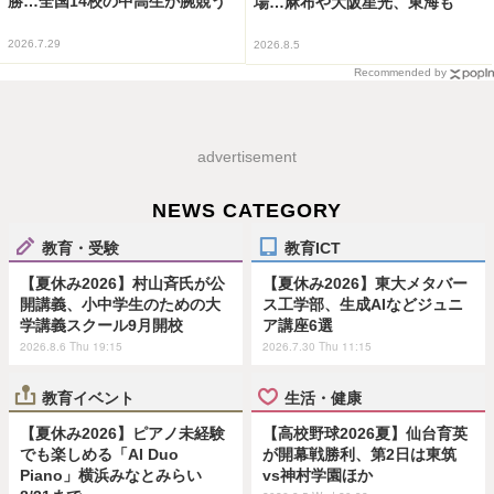
勝…全国14校の中高生が腕競う
場…麻布や大阪星光、東海も
2026.7.29
2026.8.5
Recommended by
advertisement
NEWS CATEGORY
教育・受験
教育ICT
【夏休み2026】村山斉氏が公
【夏休み2026】東大メタバー
開講義、小中学生のための大
ス工学部、生成AIなどジュニ
学講義スクール9月開校
ア講座6選
2026.8.6 Thu 19:15
2026.7.30 Thu 11:15
教育イベント
生活・健康
【夏休み2026】ピアノ未経験
【高校野球2026夏】仙台育英
でも楽しめる「AI Duo
が開幕戦勝利、第2日は東筑
Piano」横浜みなとみらい
vs神村学園ほか