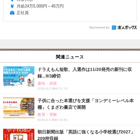
月給24万5,000円～45万円
正社員
Sponsored by
関連ニュース
ドラえもん短歌、入選作は11/20発売の新刊に収
録...9/3締切
趣味・娯楽
2026.8.5 Wed 21:15
子供に合った本選びを支援「ヨンデミーレベル本
棚」くまざわ書店で展開
教育・受験
2026.8.5 Wed 23:45
朝日新聞出版「英語に強くなる小学校選び2027」
209校収録