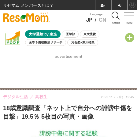
リセマム メンバーズ
Language
JP
/
CN
menu
search
大学受験 by 東進
医学部
東大受験
医専予備校徹底リサーチ
河合塾×東大特集
親子で考える大学選び
高校受験
中学受験
小学校受験
advertisement
共通テスト
夏休み
8月開催学校説明会・相談会
8月開催イベント・WS
全国公立高校 過去問
人気記事
自由研究教材（小学生向け）
自由研究教材（中学生向け）
ランキング
デジタル生活
高校生
2022.11.9（水） 12:45
18歳意識調査「ネット上で自分への誹謗中傷を
目撃」19.5％ 5枚目の写真・画像