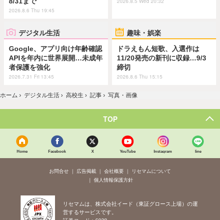
8/31まで
2026.8.5 Wed 20:32
2026.8.6 Thu 19:45
デジタル生活
趣味・娯楽
Google、アプリ向け年齢確認
ドラえもん短歌、入選作は
APIを年内に世界展開…未成年
11/20発売の新刊に収録…9/3
者保護を強化
締切
2026.7.31 Fri 13:45
2026.8.6 Thu 15:15
ホーム
›
デジタル生活
›
高校生
›
記事
›
写真・画像
TOP
Home
Facebook
X
YouTube
Instagram
line
お問合せ
広告掲載
会社概要
リセマムについて
個人情報保護方針
リセマムは、株式会社イード（東証グロース上場）の運
営するサービスです。