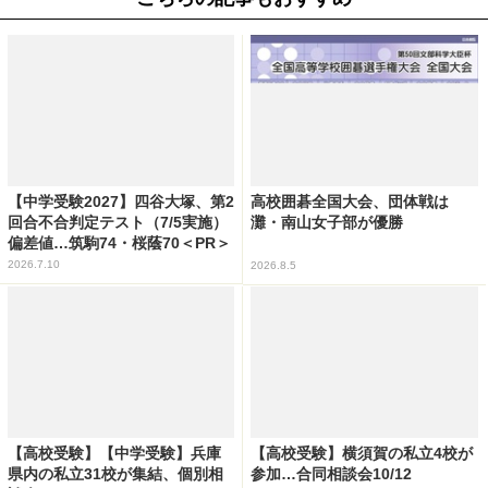
【中学受験2027】四谷大塚、第2
高校囲碁全国大会、団体戦は
回合不合判定テスト（7/5実施）
灘・南山女子部が優勝
偏差値…筑駒74・桜蔭70＜PR＞
2026.7.10
2026.8.5
【高校受験】【中学受験】兵庫
【高校受験】横須賀の私立4校が
県内の私立31校が集結、個別相
参加…合同相談会10/12