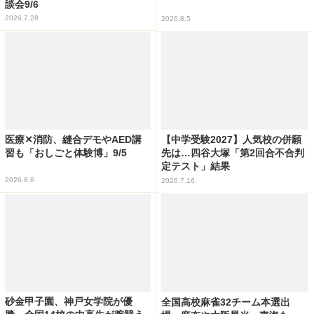
談会9/6
2026.7.28
2026.8.5
医療✕消防、縫合デモやAED講
【中学受験2027】人気校の併願
習も「おしごと体験博」9/5
先は…四谷大塚「第2回合不合判
定テスト」結果
2026.8.6
2026.7.16
砂金甲子園、神戸女学院が優
全国高校麻雀32チーム本選出