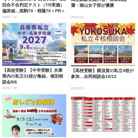
回合不合判定テスト（7/5実施）
灘・南山女子部が優勝
偏差値…筑駒74・桜蔭70＜PR＞
2026.7.10
2026.8.5
【高校受験】【中学受験】兵庫
【高校受験】横須賀の私立4校が
県内の私立31校が集結、個別相
参加…合同相談会10/12
談会9/6
2026.7.28
2026.8.5