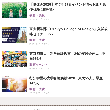
【夏休み2026】すぐ行けるイベント情報おまとめ
便<8/9-15開催>
教育・受験
2026.8.7 Fri 1:45
東大新学部「UTokyo College of Design」入試攻
略セミナー9/27
教育・受験
2026.8.7 Fri 1:15
東京都市大「科学体験教室」24の実験企画...小中
向け9/6
教育イベント
2026.8.7 Fri 0:15
行知学園の大学合格実績2026...東大55人、早慶
149人
教育・受験
2026.8.7 Fri 0:45