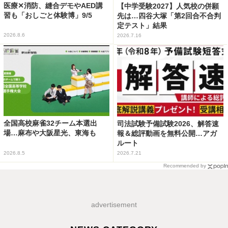
医療✕消防、縫合デモやAED講
【中学受験2027】人気校の併願
習も「おしごと体験博」9/5
先は…四谷大塚「第2回合不合判
定テスト」結果
2026.8.6
2026.7.16
全国高校麻雀32チーム本選出
司法試験予備試験2026、解答速
場…麻布や大阪星光、東海も
報＆総評動画を無料公開…アガ
ルート
2026.8.5
2026.7.21
Recommended by
advertisement