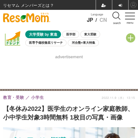
リセマム メンバーズ
Language
JP
/
CN
menu
search
大学受験 by 東進
医学部
東大受験
医専予備校徹底リサーチ
河合塾×東大特集
親子で考える大学選び
高校受験
中学受験
小学校受験
advertisement
共通テスト
夏休み
8月開催学校説明会・相談会
8月開催イベント・WS
全国公立高校 過去問
人気記事
自由研究教材（小学生向け）
自由研究教材（中学生向け）
ランキング
教育・受験
小学生
2022.11.9（水） 13:15
【冬休み2022】医学生のオンライン家庭教師、
小中学生対象3時間無料 1枚目の写真・画像