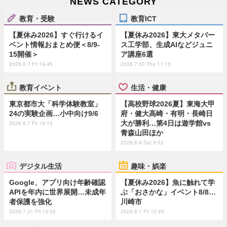
NEWS CATEGORY
教育・受験
教育ICT
【夏休み2026】すぐ行けるイ
【夏休み2026】東大メタバー
ベント情報おまとめ便＜8/9-
ス工学部、生成AIなどジュニ
15開催＞
ア講座6選
2026.8.7 Fri 19:45
2026.7.30 Thu 11:15
教育イベント
生活・健康
東京都市大「科学体験教室」
【高校野球2026夏】東海大甲
24の実験企画…小中向け9/6
府・健大高崎・有明・長崎日
大が勝利…第4日は遊学館vs
2026.8.7 Fri 18:15
青森山田ほか
2026.8.8 Sat 9:52
デジタル生活
趣味・娯楽
Google、アプリ向け年齢確認
【夏休み2026】魚に触れて学
APIを年内に世界展開…未成年
ぶ「おさかな」イベント8/8…
者保護を強化
川崎市
2026.7.31 Fri 13:45
2026.8.7 Fri 10:45