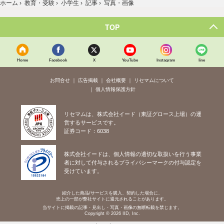
ホーム
›
教育・受験
›
小学生
›
記事
›
写真・画像
TOP
Home
Facebook
X
YouTube
Instagram
line
お問合せ
広告掲載
会社概要
リセマムについて
個人情報保護方針
リセマムは、株式会社イード（東証グロース上場）の運
営するサービスです。
証券コード：6038
株式会社イードは、個人情報の適切な取扱いを行う事業
者に対して付与されるプライバシーマークの付与認定を
受けています。
紹介した商品/サービスを購入、契約した場合に、
売上の一部が弊社サイトに還元されることがあります。
当サイトに掲載の記事・見出し・写真・画像の無断転載を禁じます。
Copyright © 2026 IID, Inc.