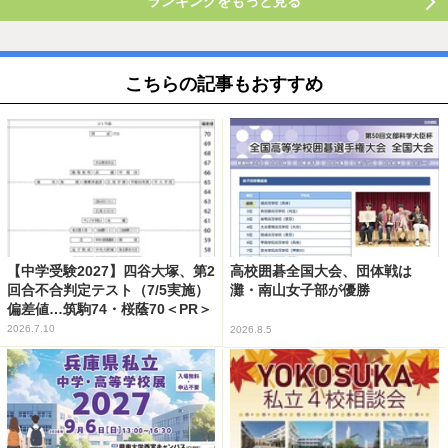
ランキングをもっと見る
こちらの記事もおすすめ
【中学受験2027】四谷大塚、第2
高校囲碁全国大会、団体戦は
回合不合判定テスト（7/5実施）
灘・南山女子部が優勝
偏差値…筑駒74・桜蔭70＜PR＞
2026.7.10
2026.8.5