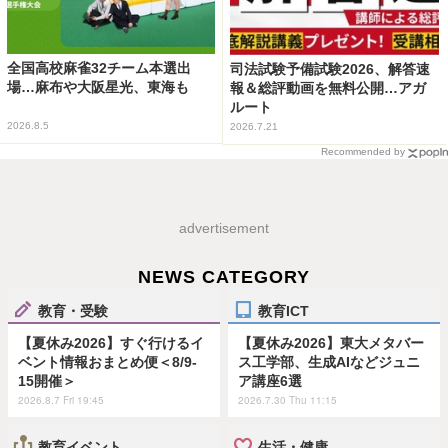
全国高校麻雀32チーム本選出
司法試験予備試験2026、解答速
場…麻布や大阪星光、東海も
報＆総評動画を無料公開…アガ
ルート
2026.8.5
2026.7.21
Recommended by
advertisement
NEWS CATEGORY
教育・受験
教育ICT
【夏休み2026】すぐ行けるイ
【夏休み2026】東大メタバー
ベント情報おまとめ便＜8/9-
ス工学部、生成AIなどジュニ
15開催＞
ア講座6選
2026.8.7 Fri 19:45
2026.7.30 Thu 11:15
教育イベント
生活・健康