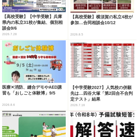
【高校受験】【中学受験】兵庫
【高校受験】横須賀の私立4校が
県内の私立31校が集結、個別相
参加…合同相談会10/12
談会9/6
2026.7.28
2026.8.5
医療✕消防、縫合デモやAED講
【中学受験2027】人気校の併願
習も「おしごと体験博」9/5
先は…四谷大塚「第2回合不合判
定テスト」結果
2026.8.6
2026.7.16