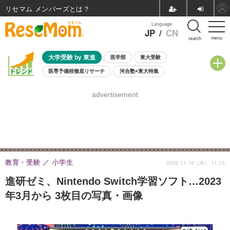
リセマム メンバーズ
Language
JP
/
CN
menu
search
大学受験 by 東進
医学部
東大受験
医専予備校徹底リサーチ
河合塾×東大特集
親子で考える大学選び
高校受験
中学受験
小学校受験
advertisement
共通テスト
夏休み
8月開催学校説明会・相談会
8月開催イベント・WS
全国公立高校 過去問
人気記事
自由研究教材（小学生向け）
自由研究教材（中学生向け）
ランキング
教育・受験
小学生
2022.11.10（木） 11:15
進研ゼミ、Nintendo Switch学習ソフト…2023
年3月から 3枚目の写真・画像