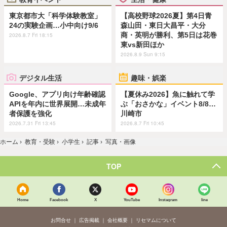
東京都市大「科学体験教室」
【高校野球2026夏】第4日青
24の実験企画…小中向け9/6
森山田・東日大昌平・大分
商・英明が勝利、第5日は花巻
2026.8.7 Fri 18:15
東vs新田ほか
2026.8.9 Sun 9:15
デジタル生活
趣味・娯楽
Google、アプリ向け年齢確認
【夏休み2026】魚に触れて学
APIを年内に世界展開…未成年
ぶ「おさかな」イベント8/8…
者保護を強化
川崎市
2026.7.31 Fri 13:45
2026.8.7 Fri 10:45
ホーム
›
教育・受験
›
小学生
›
記事
›
写真・画像
TOP
Home
Facebook
X
YouTube
Instagram
line
お問合せ
広告掲載
会社概要
リセマムについて