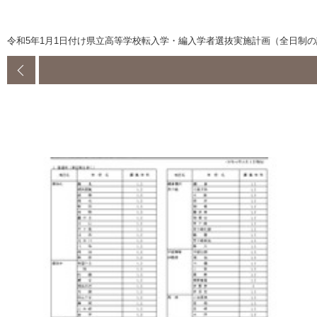
令和5年1月1日付け県立高等学校転入学・編入学者選抜実施計画（全日制