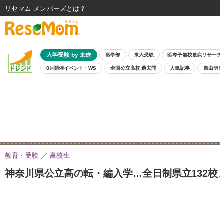
リセマム メンバーズ
大学受験 by 東進
医学部
東大受験
医専予備校徹底リサー
8月開催イベント・WS
全国公立高校 過去問
人気記事
自由研
教育・受験
高校生
神奈川県公立高の転・編入学…全日制県立132校