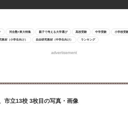
チ
河合塾×東大特集
親子で考える大学選び
高校受験
中学受験
小学校受
究教材（小学生向け）
自由研究教材（中学生向け）
ランキング
advertisement
、市立13校 3枚目の写真・画像