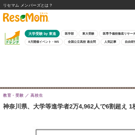
リセマム メンバーズ
大学受験 by 東進
医学部
東大受験
医専予備校徹底リサー
8月開催イベント・WS
全国公立高校 過去問
人気記事
自由研
教育・受験
高校生
神奈川県、大学等進学者2万4,962人で6割超え 