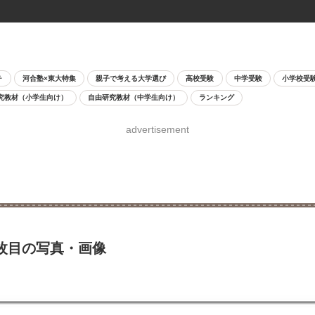
チ
河合塾×東大特集
親子で考える大学選び
高校受験
中学受験
小学校受
究教材（小学生向け）
自由研究教材（中学生向け）
ランキング
advertisement
1枚目の写真・画像