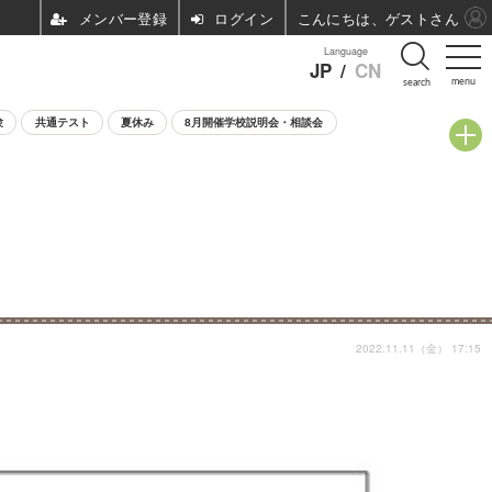
ログイン
こんにちは、ゲストさん
Language
JP
/
CN
menu
search
験
共通テスト
夏休み
8月開催学校説明会・相談会
2022.11.11（金） 17:15