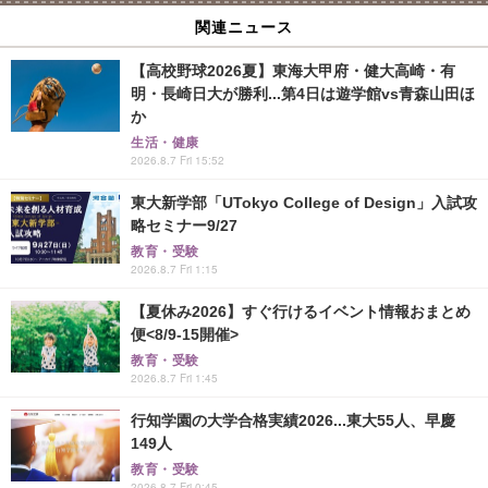
関連ニュース
【高校野球2026夏】東海大甲府・健大高崎・有
明・長崎日大が勝利...第4日は遊学館vs青森山田ほ
か
生活・健康
2026.8.7 Fri 15:52
東大新学部「UTokyo College of Design」入試攻
略セミナー9/27
教育・受験
2026.8.7 Fri 1:15
【夏休み2026】すぐ行けるイベント情報おまとめ
便<8/9-15開催>
教育・受験
2026.8.7 Fri 1:45
行知学園の大学合格実績2026...東大55人、早慶
149人
教育・受験
2026.8.7 Fri 0:45