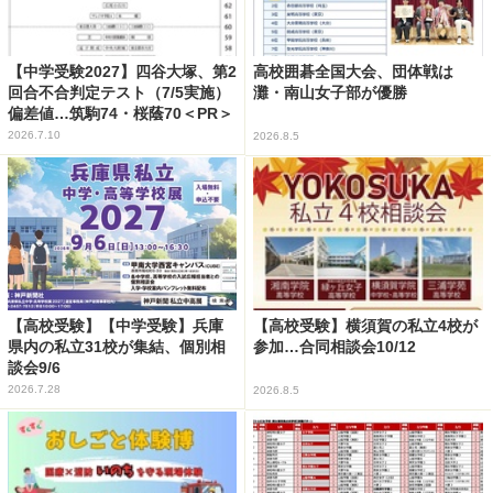
【中学受験2027】四谷大塚、第2
高校囲碁全国大会、団体戦は
回合不合判定テスト（7/5実施）
灘・南山女子部が優勝
偏差値…筑駒74・桜蔭70＜PR＞
2026.7.10
2026.8.5
【高校受験】【中学受験】兵庫
【高校受験】横須賀の私立4校が
県内の私立31校が集結、個別相
参加…合同相談会10/12
談会9/6
2026.7.28
2026.8.5