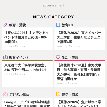
advertisement
NEWS CATEGORY
教育・受験
教育ICT
【夏休み2026】すぐ行けるイ
【夏休み2026】東大メタバー
ベント情報おまとめ便＜8/9-
ス工学部、生成AIなどジュニ
15開催＞
ア講座6選
2026.8.7 Fri 19:45
2026.7.30 Thu 11:15
教育イベント
生活・健康
東京都市大「科学体験教室」
【高校野球2026夏】東海大甲
24の実験企画…小中向け9/6
府・健大高崎・有明・長崎日
大が勝利…第4日は遊学館vs
2026.8.7 Fri 18:15
青森山田ほか
2026.8.8 Sat 9:52
デジタル生活
趣味・娯楽
Google、アプリ向け年齢確認
【夏休み2026】魚に触れて学
APIを年内に世界展開…未成年
ぶ「おさかな」イベント8/8…