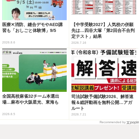
医療✕消防、縫合デモやAED講
【中学受験2027】人気校の併願
習も「おしごと体験博」9/5
先は…四谷大塚「第2回合不合判
定テスト」結果
2026.8.6
2026.7.16
全国高校麻雀32チーム本選出
司法試験予備試験2026、解答速
場…麻布や大阪星光、東海も
報＆総評動画を無料公開…アガ
ルート
2026.8.5
2026.7.21
Recommended by