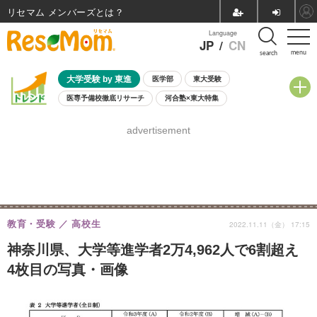
リセマム メンバーズ
Language
JP
/
CN
menu
search
大学受験 by 東進
医学部
東大受験
医専予備校徹底リサーチ
河合塾×東大特集
親子で考える大学選び
高校受験
中学受験
小学校受験
advertisement
共通テスト
夏休み
8月開催学校説明会・相談会
8月開催イベント・WS
全国公立高校 過去問
人気記事
自由研究教材（小学生向け）
自由研究教材（中学生向け）
ランキング
教育・受験
高校生
2022.11.11（金） 17:15
神奈川県、大学等進学者2万4,962人で6割超え
4枚目の写真・画像