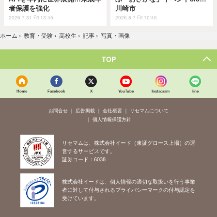
者保護を強化
川崎市
2026.7.31 Fri 13:45
2026.8.7 Fri 10:45
ホーム
›
教育・受験
›
高校生
›
記事
›
写真・画像
TOP
Home
Facebook
X
YouTube
Instagram
line
お問合せ
広告掲載
会社概要
リセマムについて
個人情報保護方針
リセマムは、株式会社イード（東証グロース上場）の運
営するサービスです。
証券コード：6038
株式会社イードは、個人情報の適切な取扱いを行う事業
者に対して付与されるプライバシーマークの付与認定を
受けています。