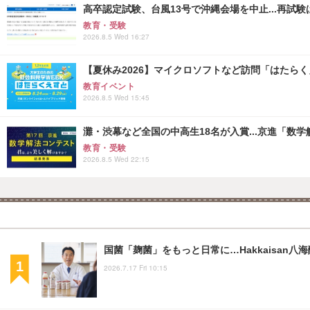
高卒認定試験、台風13号で沖縄会場を中止...再試験は8
教育・受験
2026.8.5 Wed 16:27
【夏休み2026】マイクロソフトなど訪問「はたらくえすと
教育イベント
2026.8.5 Wed 15:45
灘・渋幕など全国の中高生18名が入賞...京進「数
教育・受験
2026.8.5 Wed 22:15
国菌「麹菌」をもっと日常に…Hakkaisan
2026.7.17 Fri 10:15