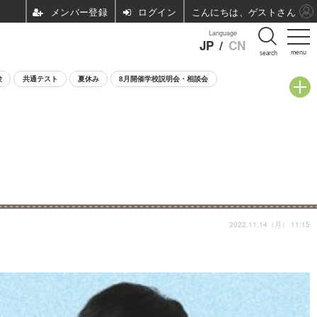
ログイン
こんにちは、ゲストさん
Language
JP
/
CN
menu
search
験
共通テスト
夏休み
8月開催学校説明会・相談会
2022.11.14（月） 11:15