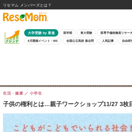
リセマム メンバーズ
大学受験 by 東進
医学部
東大受験
医専予備校徹底リサー
8月開催イベント・WS
全国公立高校 過去問
人気記事
自由研
生活・健康
小学生
子供の権利とは…親子ワークショップ11/27 3