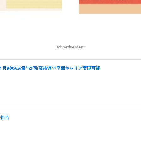
advertisement
盤 月9休み&賞与2回!高待遇で早期キャリア実現可能
て担当