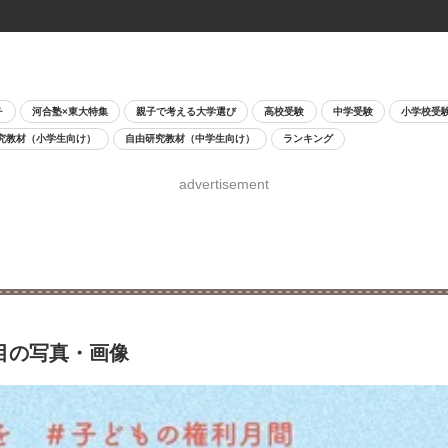
チ
河合塾×東大特集
親子で考える大学選び
高校受験
中学受験
小学校受
究教材（小学生向け）
自由研究教材（中学生向け）
ランキング
advertisement
枚目の写真・画像