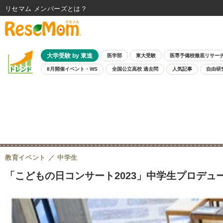
リセマム メンバーズ
大学受験 by 東進
医学部
東大受験
医専予備校徹底リサー
8月開催イベント・WS
全国公立高校 過去問
人気記事
自由研
教育イベント
中学生
「こどもの日コンサート2023」中学生プロデュ