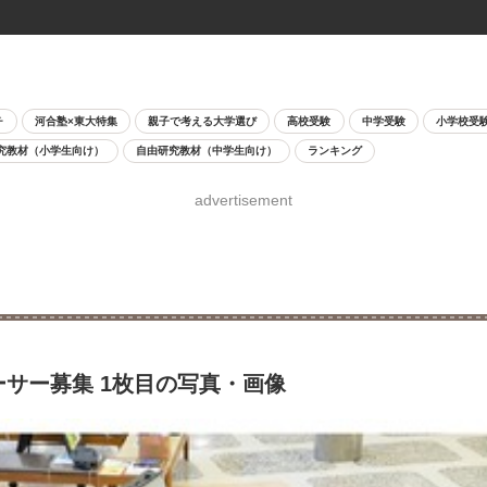
チ
河合塾×東大特集
親子で考える大学選び
高校受験
中学受験
小学校受
究教材（小学生向け）
自由研究教材（中学生向け）
ランキング
advertisement
ーサー募集 1枚目の写真・画像