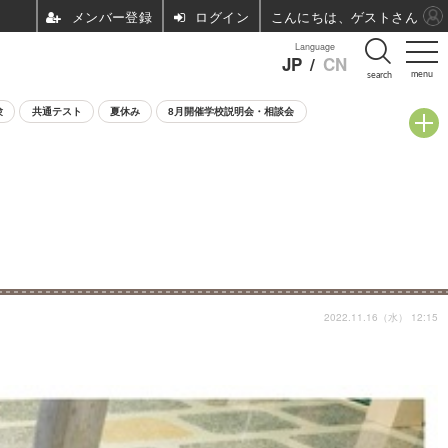
ログイン
こんにちは、ゲストさん
Language
JP
/
CN
menu
search
験
共通テスト
夏休み
8月開催学校説明会・相談会
2022.11.16（水） 12:15