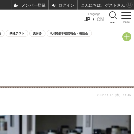
ログイン
こんにちは、ゲストさん
Language
JP
/
CN
menu
search
験
共通テスト
夏休み
8月開催学校説明会・相談会
2022.11.17（木） 11:45