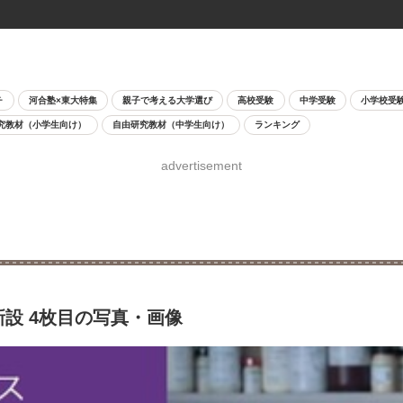
チ
河合塾×東大特集
親子で考える大学選び
高校受験
中学受験
小学校受
究教材（小学生向け）
自由研究教材（中学生向け）
ランキング
advertisement
新設 4枚目の写真・画像