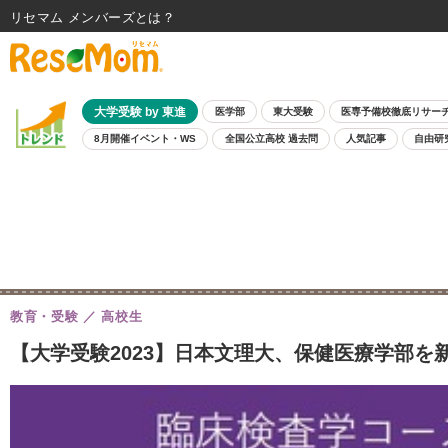
リセマム メンバーズ
大学受験 by 東進
医学部
東大受験
医専予備校徹底リサー
8月開催イベント・WS
全国公立高校 過去問
人気記事
自由研
教育・受験
高校生
【大学受験2023】日本文理大、保健医療学部を