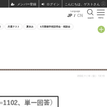
ログイン
こんにちは、ゲストさん
Language
JP
/
CN
menu
search
験
共通テスト
夏休み
8月開催学校説明会・相談会
2022.11.18（金） 13:15