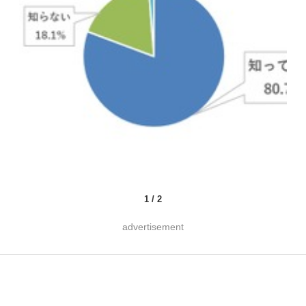
1
/
2
advertisement