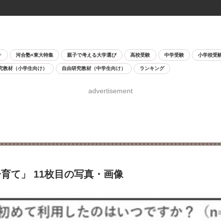
チ
河合塾×東大特集
親子で考える大学選び
高校受験
中学受験
小学校受
究教材（小学生向け）
自由研究教材（中学生向け）
ランキング
advertisement
育て」 11枚目の写真・画像