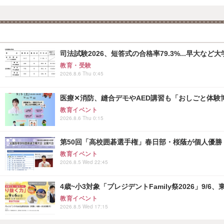
司法試験2026、短答式の合格率79.3%...早大など
教育・受験
2026.8.6 Thu 0:45
医療✕消防、縫合デモやAED講習も「おしごと体験博
教育イベント
2026.8.6 Thu 0:15
第50回「高校囲碁選手権」春日部・桜蔭が個人優勝
教育イベント
2026.8.5 Wed 22:45
4歳~小3対象「プレジデントFamily祭2026」9/6
教育イベント
2026.8.5 Wed 17:15