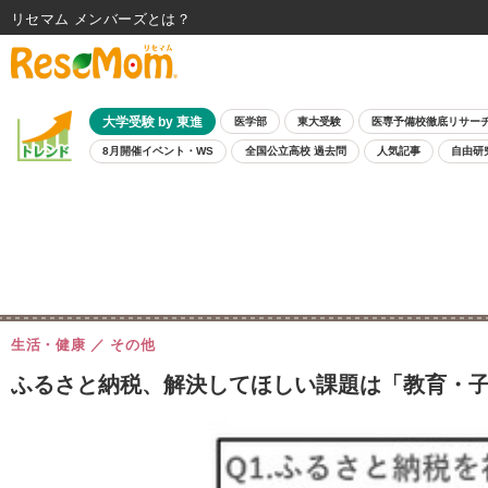
リセマム メンバーズ
大学受験 by 東進
医学部
東大受験
医専予備校徹底リサー
8月開催イベント・WS
全国公立高校 過去問
人気記事
自由研
生活・健康
その他
ふるさと納税、解決してほしい課題は「教育・子